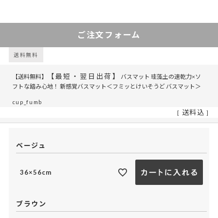
ご注文フォーム
送料無料
【最短・翌日出荷】
【送料無料】
バスマット 珪藻土の速乾力×ソ
フトな踏み心地！ 新感覚バスマット＜フミッとけいそうど バスマット＞
cup_fumb
送料込
ベージュ
36×56cm
ブラウン