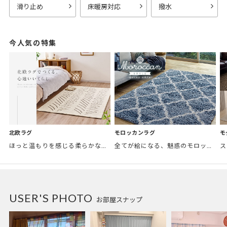
滑り止め
床暖房対応
撥水
今人気の特集
モロッカンラグ
モ
北欧ラグ
全てが絵になる、魅惑のモロッカンスタイル。トレンド感あふれるおしゃれな空間づくりに。
ほっと温もりを感じる柔らかな表情のものから、お部屋をぱっと明るくしているブライトカラーのアイテムまで幅広くご用意しました。
USER'S PHOTO
お部屋スナップ