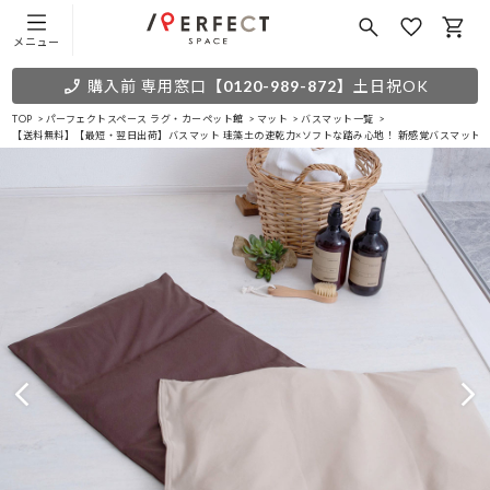
メニュー
購入前 専用窓口
【0120-989-872】
土日祝OK
TOP
パーフェクトスペース ラグ・カーペット館
マット
バスマット一覧
【送料無料】【最短・翌日出荷】バスマット 珪藻土の速乾力×ソフトな踏み心地！ 新感覚バスマット