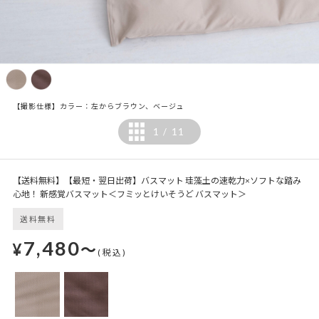
【撮影仕様】カラー：左からブラウン、ベージュ
1
11
/
【送料無料】【最短・翌日出荷】バスマット 珪藻土の速乾力×ソフトな踏み
心地！ 新感覚バスマット＜フミッとけいそうど バスマット＞
送料無料
7,480
¥
～
(税込)