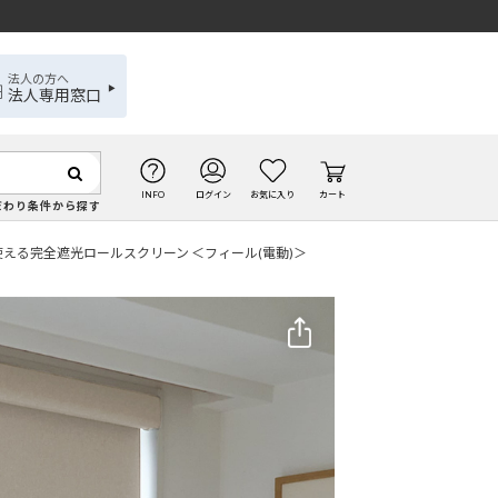
法人の方へ
法人専用窓口
INFO
ログイン
お気に入り
カート
だわり条件から探す
える完全遮光ロールスクリーン ＜フィール(電動)＞