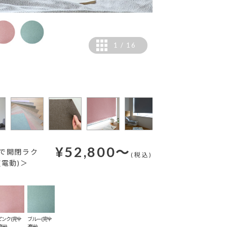
1
/
16
カラー：ホワイト
¥
52,800
～
で開閉ラク
(税込)
電動)＞
ピンク(完全
ブルー(完全
遮光)
遮光)