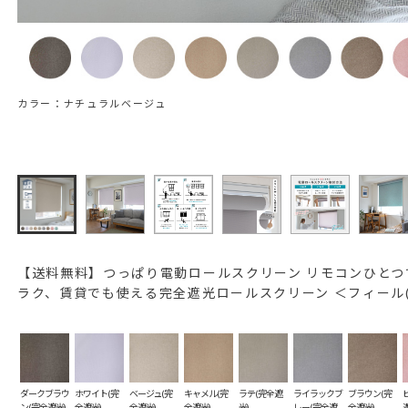
カラー：ナチュラルベージュ
【送料無料】つっぱり電動ロールスクリーン リモコンひとつ
ラク、賃貸でも使える完全遮光ロールスクリーン ＜フィール(
ダークブラウ
ホワイト(完
ベージュ(完
キャメル(完
ラテ(完全遮
ライラックブ
ブラウン(完
ン(完全遮光)
全遮光)
全遮光)
全遮光)
光)
レー(完全遮
全遮光)