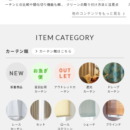
ーテンとの比較や間仕切り機能も解
クリーンの取り付け方法と注意点
説
他のコンテンツをもっと見る
ITEM CATEGORY
カーテン館
カーテン館はこちら
新着商品
翌日出荷
アウトレットカ
遮光
ドレープ
カーテン
ーテン
カーテン
カーテン
レース
セット
ロール
シェード
ブラインド
カーテン
スクリーン