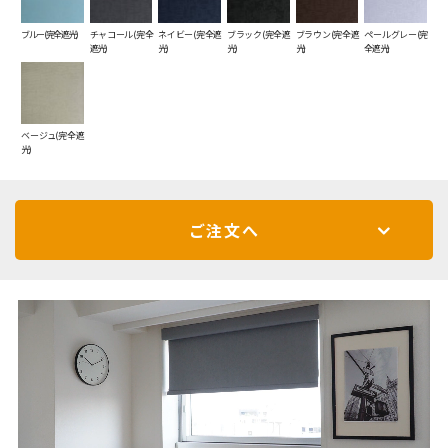
ブルー(完全遮光)
チャコール(完全
ネイビー(完全遮
ブラック(完全遮
ブラウン(完全遮
ペールグレー(完
遮光)
光)
光)
光)
全遮光)
ベージュ(完全遮
光)
ご注文へ