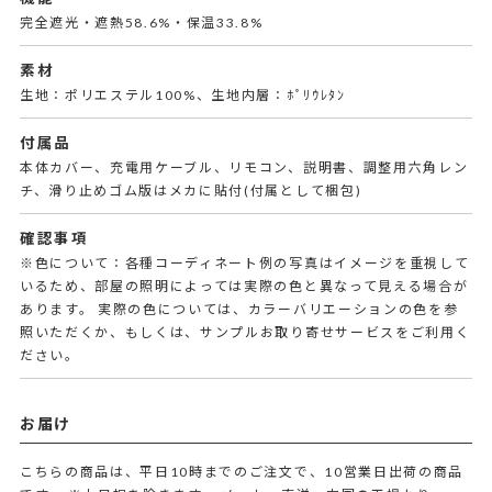
完全遮光・遮熱58.6%・保温33.8%
素材
生地：ポリエステル100%、生地内層：ﾎﾟﾘｳﾚﾀﾝ
付属品
本体カバー、充電用ケーブル、リモコン、説明書、調整用六角レン
チ、滑り止めゴム版はメカに貼付(付属として梱包)
確認事項
※色について：各種コーディネート例の写真はイメージを重視して
いるため、部屋の照明によっては実際の色と異なって見える場合が
あります。 実際の色については、カラーバリエーションの色を参
照いただくか、もしくは、サンプルお取り寄せサービスをご利用く
ださい。
お届け
こちらの商品は、平日10時までのご注文で、10営業日出荷の商品