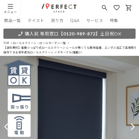
メニュー
商品一覧
テイスト
測り方
Q&A
サービス
特集
購入前 専用窓口
【0120-989-872】
土日祝OK
TOP
ロールスクリーン・ロールカーテン一覧
【送料無料】電動つっぱり式ロールスクリーン レールが無くても簡単設置、エンボス加工で高級感を
操作できる完全遮光ロールスクリーン ＜テネーブル(電動)＞