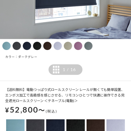
カラー：ダークグレー
1
16
/
【送料無料】電動つっぱり式ロールスクリーン レールが無くても簡単設置、
エンボス加工で高級感を感じさせる、リモコンひとつで快適に操作できる完
全遮光ロールスクリーン ＜テネーブル(電動)＞
52,800
¥
～
(税込)