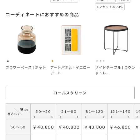
UVカット率74%
コーディネートにおすすめの商品
フラワーベース | ポット
アートパネル | イエロー
サイドテーブル | ラウン
アート
ドトレー
ロールスクリーン
30～50
51～80
81～120
121～140
1
￥40,800
￥40,800
￥43,800
￥46,800
￥
50～80