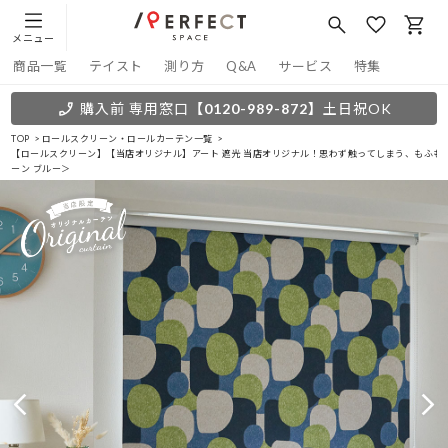
メニュー
商品一覧
テイスト
測り方
Q&A
サービス
特集
購入前 専用窓口
【0120-989-872】
土日祝OK
TOP
ロールスクリーン・ロールカーテン一覧
【ロールスクリーン】【当店オリジナル】アート 遮光 当店オリジナル！思わず触ってしまう、もふもふ
ーン ブルー＞