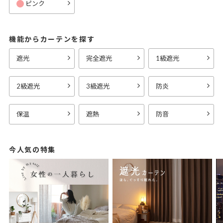
ピンク
機能からカーテンを探す
遮光
完全遮光
1級遮光
2級遮光
3級遮光
防炎
保温
遮熱
防音
今人気の特集