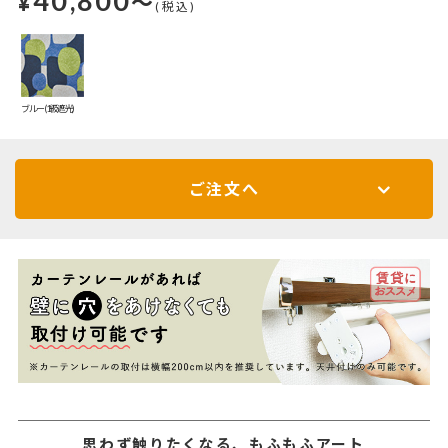
40,800
¥
～
(税込)
ブルー(1級遮光)
ご注文へ
思わず触りたくなる、もふもふアート