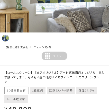
【撮影仕様】天井付け チェーン式/右
1
9
/
【ロールスクリーン】【当店オリジナル】アート 遮光 当店オリジナル！思わ
ず触ってしまう、もふもふ感が可愛い ＜マフィン ロールスクリーン ブルー
＞
10営業日出荷
1級遮光
遮熱55.4％/断熱
保温34.5％
レール取付可