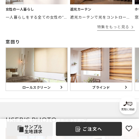
女性の一人暮らし
遮光カーテン
ホ
一人暮らしをする全ての女性の“欲しかったカーテン”がここにある。 「
遮光カーテンで光をコントロールして
窓
特集をもっと見る
窓回り
ブラインド
ロールスクリーン
USER'S PHOTO
お部屋スナップ
サンプル
ご注文へ
生地請求