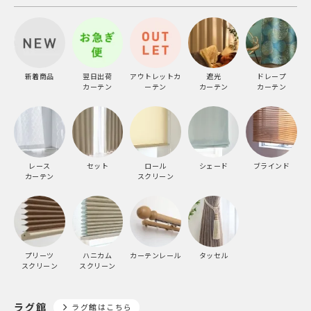
新着商品
翌日出荷
アウトレットカ
遮光
ドレープ
カーテン
ーテン
カーテン
カーテン
レース
セット
ロール
シェード
ブラインド
カーテン
スクリーン
プリーツ
ハニカム
カーテンレール
タッセル
スクリーン
スクリーン
ラグ館
ラグ館はこちら