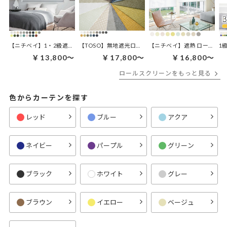
【ニチベイ】1・2級遮光 ロールスクリーン | ラフィー遮光
【TOSO】無地遮光ロールスクリーン | ルノファブ遮光
【ニチベイ】遮熱 ロールスクリ
1
￥13,800～
￥17,800～
￥16,800～
ロールスクリーンをもっと見る
色からカーテンを探す
レッド
ブルー
アクア
ネイビー
パープル
グリーン
ブラック
ホワイト
グレー
ブラウン
イエロー
ベージュ