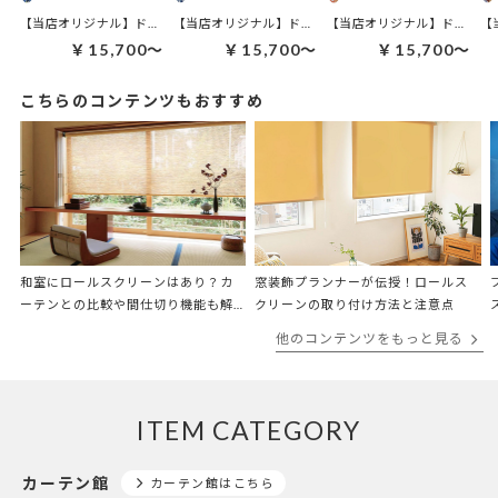
【当店オリジナル】ドレープ＋レースセット | マフィンセット
【当店オリジナル】ドレープ＋レースセット | アズール
【当店オリジナル】ドレープ＋
【
￥15,700～
￥15,700～
￥15,700～
こちらのコンテンツもおすすめ
和室にロールスクリーンはあり？カ
窓装飾プランナーが伝授！ロールス
ーテンとの比較や間仕切り機能も解
クリーンの取り付け方法と注意点
説
他のコンテンツをもっと見る
ITEM CATEGORY
カーテン館
カーテン館はこちら