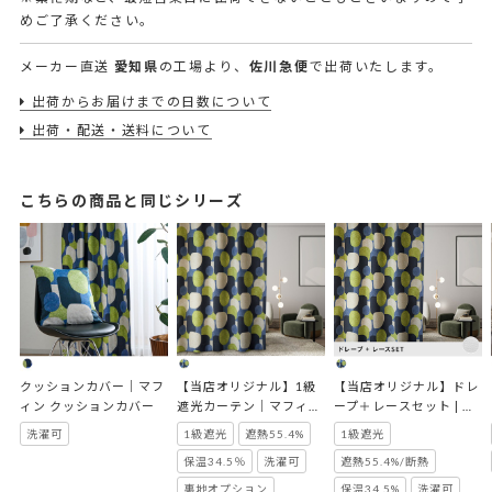
めご了承ください。
メーカー直送
愛知県
の工場より、
佐川急便
で出荷いたします。
出荷からお届けまでの日数について
出荷・配送・送料について
こちらの商品と同じシリーズ
クッションカバー｜マフ
【当店オリジナル】1級
【当店オリジナル】ドレ
ィン クッションカバー
遮光カーテン｜マフィン 
ープ＋レースセット | マ
ブルー
フィンセット
洗濯可
1級遮光
遮熱55.4%
1級遮光
保温34.5％
洗濯可
遮熱55.4%/断熱
裏地オプション
保温34.5%
洗濯可