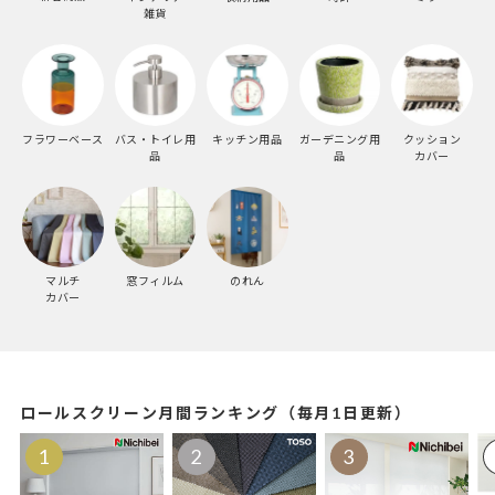
雑貨
フラワーベース
バス・トイレ用
キッチン用品
ガーデニング用
クッション
品
品
カバー
マルチ
窓フィルム
のれん
カバー
ロールスクリーン月間ランキング（毎月1日更新）