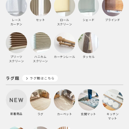
レース
セット
ロール
シェード
ブラインド
カーテン
スクリーン
プリーツ
ハニカム
カーテンレール
タッセル
スクリーン
スクリーン
ラグ館
ラグ館はこちら
新着商品
ラグ
カーペット
玄関マット
キッチン
マット