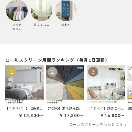
マルチ
窓フィルム
のれん
カバー
ロールスクリーン月間ランキング（毎月1日更新）
【ニチベイ】1・2級遮光 ロールスクリーン | ラフィー遮光
【TOSO】無地遮光ロールスクリーン | ルノファブ遮光
【ニチベイ】遮熱 ロールスクリ
1
￥13,800～
￥17,800～
￥16,800～
ロールスクリーンをもっと見る