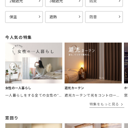
2級遮光
3級遮光
防炎
保温
遮熱
防音
今人気の特集
女性の一人暮らし
遮光カーテン
ホ
一人暮らしをする全ての女性の“欲しかったカーテン”がここにある。 「
遮光カーテンで光をコントロールして
窓
特集をもっと見る
窓回り