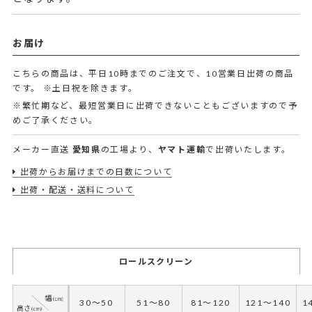
お届け
こちらの商品は、平日10時までのご注文で、10営業日出荷の商品
です。
※土日祝を除きます。
※繁忙期など、最短営業日に出荷できないこともございますので予
めご了承ください。
メーカー直送
愛知県
の工場より、
ヤマト運輸
で出荷いたします。
出荷からお届けまでの日数について
出荷・配送・送料について
ロールスクリーン
30～50
51～80
81～120
121～140
1