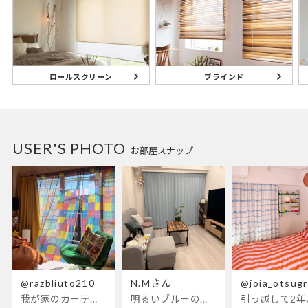
ブラインド
ロールスクリーン
USER'S PHOTO
お部屋スナップ
@razbliuto210
N.Mさん
@joia_otsug
我が家のカーテンが新しくなりました🌼早起きが超絶苦手な私
明るいブルーのカーテンで、部屋全体
引っ越して2