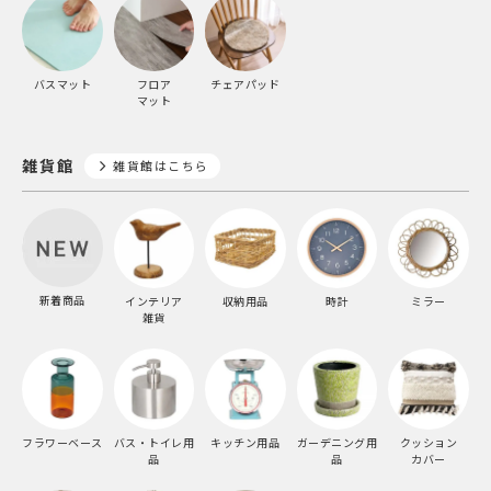
バスマット
フロア
チェアパッド
マット
雑貨館
雑貨館はこちら
新着商品
インテリア
収納用品
時計
ミラー
雑貨
フラワーベース
バス・トイレ用
キッチン用品
ガーデニング用
クッション
品
品
カバー