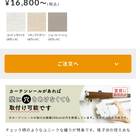
16,800
¥
～
(税込)
コットンホワイト
リネンアイボリー
ジュートベージュ
UVカットC
UVカットC
UVカットC
ご注文へ
チェック柄のようなユニークな織りが特長です。格子状の控えめな