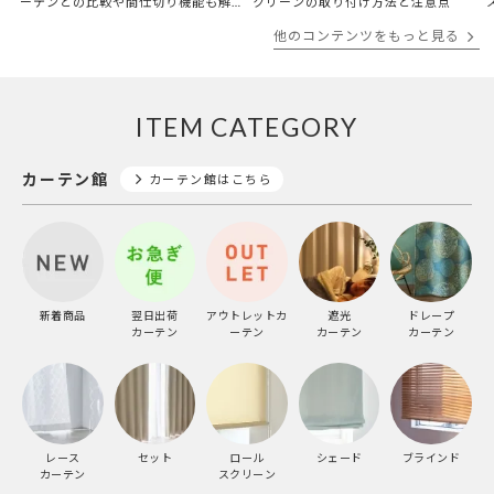
ーテンとの比較や間仕切り機能も解
クリーンの取り付け方法と注意点
説
他のコンテンツをもっと見る
ITEM CATEGORY
カーテン館
カーテン館はこちら
新着商品
翌日出荷
アウトレットカ
遮光
ドレープ
カーテン
ーテン
カーテン
カーテン
レース
セット
ロール
シェード
ブラインド
カーテン
スクリーン