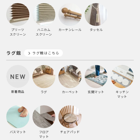
プリーツ
ハニカム
カーテンレール
タッセル
スクリーン
スクリーン
ラグ館
ラグ館はこちら
新着商品
ラグ
カーペット
玄関マット
キッチン
マット
バスマット
フロア
チェアパッド
マット