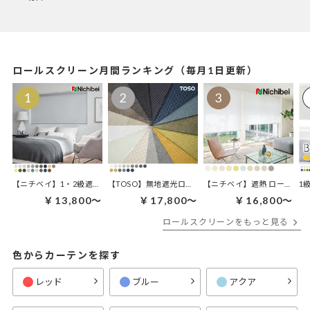
ロールスクリーン月間ランキング（毎月1日更新）
【ニチベイ】1・2級遮光 ロールスクリーン | ラフィー遮光
【TOSO】無地遮光ロールスクリーン | ルノファブ遮光
【ニチベイ】遮熱 ロールスクリ
1
￥13,800～
￥17,800～
￥16,800～
ロールスクリーンをもっと見る
色からカーテンを探す
レッド
ブルー
アクア