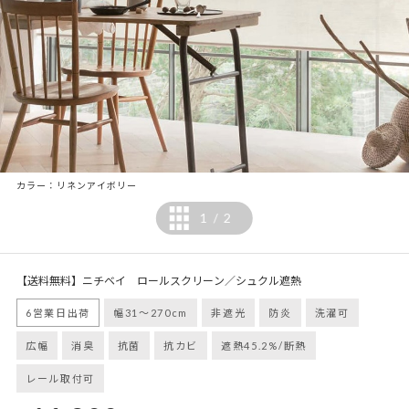
カラー：リネンアイボリー
1
2
/
【送料無料】ニチベイ ロールスクリーン／シュクル遮熱
6営業日出荷
幅31～270cm
非遮光
防炎
洗濯可
広幅
消臭
抗菌
抗カビ
遮熱45.2%/断熱
レール取付可