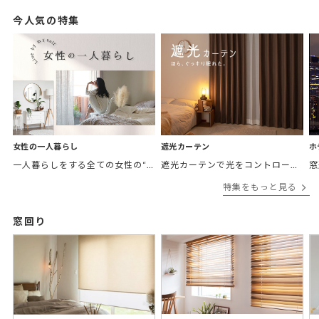
今人気の特集
女性の一人暮らし
遮光カーテン
ホ
一人暮らしをする全ての女性の“欲しかったカーテン”がここにある。 「
遮光カーテンで光をコントロールして
窓
特集をもっと見る
窓回り