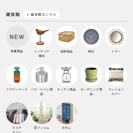
雑貨館
雑貨館はこちら
新着商品
インテリア
収納用品
時計
ミラー
雑貨
フラワーベース
バス・トイレ用
キッチン用品
ガーデニング用
クッション
品
品
カバー
マルチ
窓フィルム
のれん
カバー