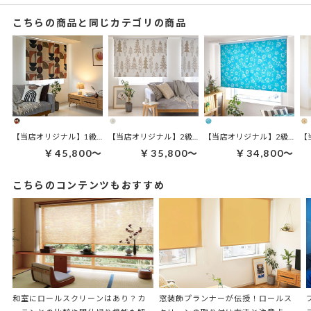
こちらの商品と同じカテゴリの商品
【当店オリジナル】1級遮光 ロールスクリーン｜バウハウス ブロンズ
【当店オリジナル】2級遮光 ロールスクリーン｜ルオント
【当店オリジナル】2級遮光 
【
￥45,800～
￥35,800～
￥34,800～
こちらのコンテンツもおすすめ
和室にロールスクリーンはあり？カ
窓装飾プランナーが伝授！ロールス