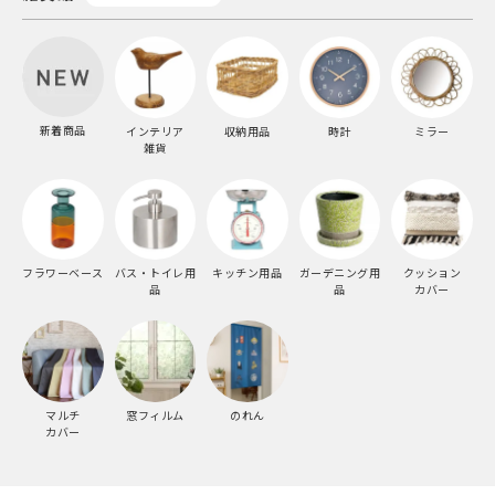
新着商品
インテリア
収納用品
時計
ミラー
雑貨
フラワーベース
バス・トイレ用
キッチン用品
ガーデニング用
クッション
品
品
カバー
マルチ
窓フィルム
のれん
カバー