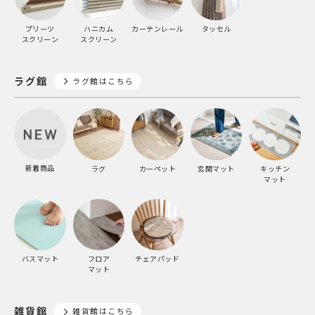
プリーツ
ハニカム
カーテンレール
タッセル
スクリーン
スクリーン
ラグ館
ラグ館はこちら
新着商品
ラグ
カーペット
玄関マット
キッチン
マット
バスマット
フロア
チェアパッド
マット
雑貨館
雑貨館はこちら