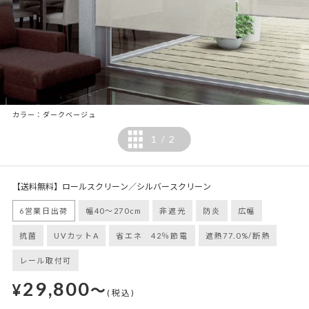
カラー：ダークベージュ
1
2
/
【送料無料】ロールスクリーン／シルバースクリーン
6営業日出荷
幅40～270cm
非遮光
防炎
広幅
抗菌
UVカットA
省エネ 42％節電
遮熱77.0%/断熱
レール取付可
29,800
¥
～
(税込)