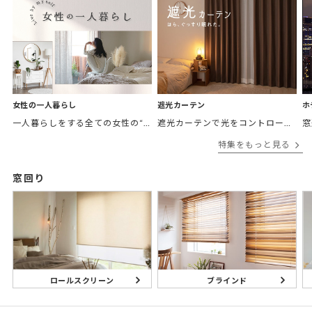
女性の一人暮らし
遮光カーテン
ホ
一人暮らしをする全ての女性の“欲しかったカーテン”がここにある。 「
遮光カーテンで光をコントロールして
窓
特集をもっと見る
窓回り
ブラインド
ロールスクリーン