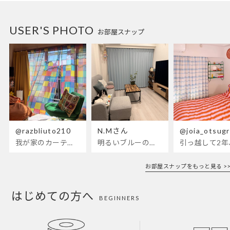
USER'S PHOTO
お部屋スナップ
@razbliuto210
N.Mさん
@joia_otsug
我が家のカーテンが新しくなりました🌼早起きが超絶苦手な私
明るいブルーのカーテンで、部屋全体
引っ越して2
お部屋スナップをもっと見る >>
はじめての方へ
BEGINNERS