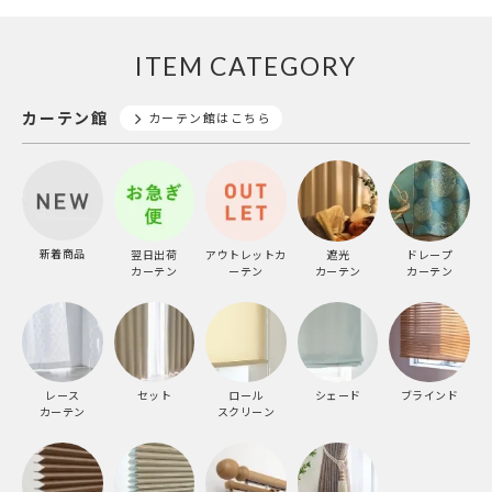
ITEM CATEGORY
カーテン館
カーテン館はこちら
新着商品
翌日出荷
アウトレットカ
遮光
ドレープ
カーテン
ーテン
カーテン
カーテン
レース
セット
ロール
シェード
ブラインド
カーテン
スクリーン