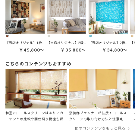
【当店オリジナル】1級遮光 ロールスクリーン｜バウハウス ブロンズ
【当店オリジナル】2級遮光 ロールスクリーン｜ルオント
【当店オリジナル】2級遮光 
【
￥45,800～
￥35,800～
￥34,800～
こちらのコンテンツもおすすめ
和室にロールスクリーンはあり？カ
窓装飾プランナーが伝授！ロールス
ーテンとの比較や間仕切り機能も解
クリーンの取り付け方法と注意点
説
他のコンテンツをもっと見る