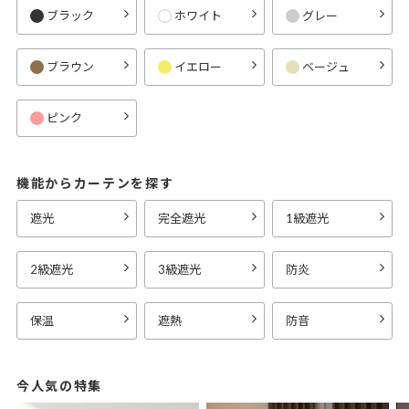
ブラック
ホワイト
グレー
ブラウン
イエロー
ベージュ
ピンク
機能からカーテンを探す
遮光
完全遮光
1級遮光
2級遮光
3級遮光
防炎
保温
遮熱
防音
今人気の特集