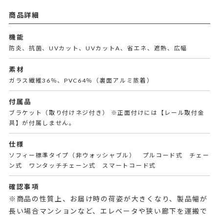
商品詳細
機能
防炎、抗菌、UVカット、UVカットA、省エネ、遮熱、広幅
素材
ガラス繊維36％、PVC64％（裏面アルミ蒸着）
付属品
ブラケット（取り付けネジ付き） ※正面付けには【レール取付金
具】が付属しません。
仕様
ソフィー標準タイプ（非ウォッシャブル） プルコード式 チェー
ン式 ワンタッチチェーン式 スマートコード式
確認事項
※商品の性質上、お届け時の荷姿が大きくなり、製品幅が
長い場合マンションなど、エレベータや狭い廊下を運搬で