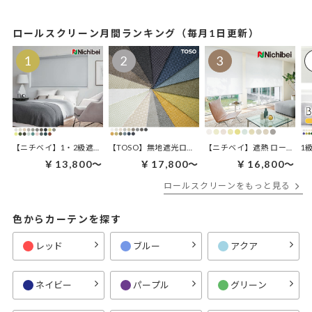
ロールスクリーン月間ランキング（毎月1日更新）
【ニチベイ】1・2級遮光 ロールスクリーン | ラフィー遮光
【TOSO】無地遮光ロールスクリーン | ルノファブ遮光
【ニチベイ】遮熱 ロールスクリ
1
￥13,800～
￥17,800～
￥16,800～
ロールスクリーンをもっと見る
色からカーテンを探す
レッド
ブルー
アクア
ネイビー
パープル
グリーン