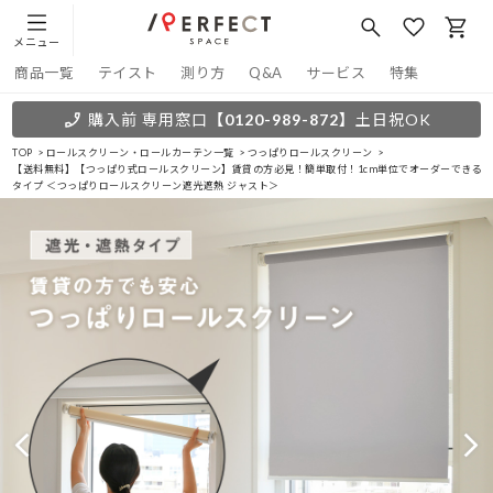
メニュー
商品一覧
テイスト
測り方
Q&A
サービス
特集
購入前 専用窓口
【0120-989-872】
土日祝OK
TOP
ロールスクリーン・ロールカーテン一覧
つっぱりロールスクリーン
【送料無料】【つっぱり式ロールスクリーン】賃貸の方必見！簡単取付！1cm単位でオーダーできる
タイプ ＜つっぱりロールスクリーン遮光遮熱 ジャスト＞