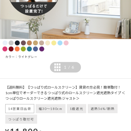
カラー：ライトグレー
1
6
/
【送料無料】【つっぱり式ロールスクリーン】賃貸の方必見！簡単取付！
1cm単位でオーダーできるつっぱり式のロールスクリーン遮光遮熱タイプ ＜
つっぱりロールスクリーン遮光遮熱 ジャスト＞
14営業日出荷
幅30～180cm
1級遮光
遮熱56%/断熱
つっぱり取付可