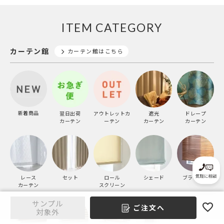
ITEM CATEGORY
カーテン館
カーテン館はこちら
新着商品
翌日出荷
アウトレットカ
遮光
ドレープ
カーテン
ーテン
カーテン
カーテン
レース
セット
ロール
シェード
ブラインド
カーテン
スクリーン
サンプル
ご注文へ
対象外