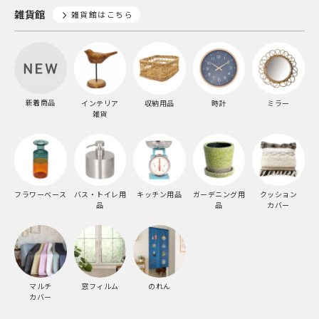
雑貨館
雑貨館はこちら
新着商品
インテリア
収納用品
時計
ミラー
雑貨
フラワーベース
バス・トイレ用
キッチン用品
ガーデニング用
クッション
品
品
カバー
マルチ
窓フィルム
のれん
カバー