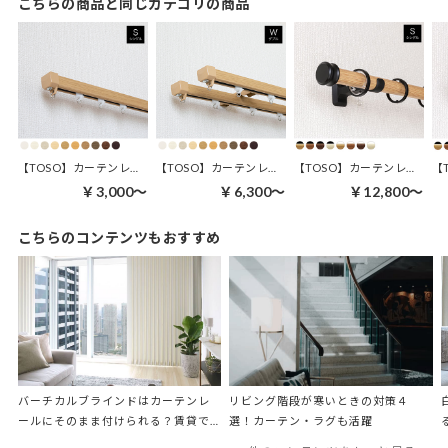
こちらの商品と同じカテゴリの商品
かなこ
非公開
投稿日
2024/05/19
wood調のシンプルなデザインが良いです。品があります。
すべてのレビューを見る
【TOSO】カーテンレール | エリート シングル 50cm～400cm
【TOSO】カーテンレール | エリート ダブル 50cm～400cm
【TOSO】カーテンレール | ヴィンクス22 Aキャップ シングル
￥3,000～
￥6,300～
￥12,800～
レビューを書く
こちらのコンテンツもおすすめ
バーチカルブラインドはカーテンレ
リビング階段が寒いときの対策４
ールにそのまま付けられる？賃貸で
選！カーテン・ラグも活躍
取り外しできない方にも