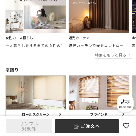
女性の一人暮らし
遮光カーテン
ホ
一人暮らしをする全ての女性の“欲しかったカーテン”がここにある。 「私の部屋に合うカーテンがほしい。」 そんなあなたに私の理想のお部屋をテーマ別にご紹介。
遮光カーテンで光をコントロールして、あなたの毎日をより快適に。
特集をもっと見る
窓回り
ブラインド
ロールスクリーン
サンプル
ご注文へ
対象外