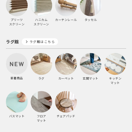
プリーツ
ハニカム
カーテンレール
タッセル
スクリーン
スクリーン
ラグ館
ラグ館はこちら
新着商品
ラグ
カーペット
玄関マット
キッチン
マット
バスマット
フロア
チェアパッド
マット