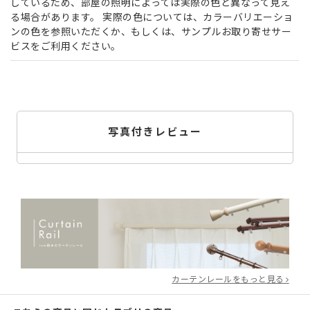
しているため、部屋の照明によっては実際の色と異なって見え
る場合があります。 実際の色については、カラーバリエーショ
ンの色を参照いただくか、もしくは、サンプルお取り寄せサー
ビスをご利用ください。
4.67
6
きこ
長野県
30代
女性
写真付きレビュー
投稿日
2024/09/21
ナチュラルグレインにしました。シンプルな木目調で、部屋の雰囲
気によく合います。
ふゆ
山梨県
20代
女性
投稿日
2024/06/16
ライトグレインにしました。思ったより明るい色でしたが、いい感
カーテンレールをもっと見る
じにアクセントになっています。