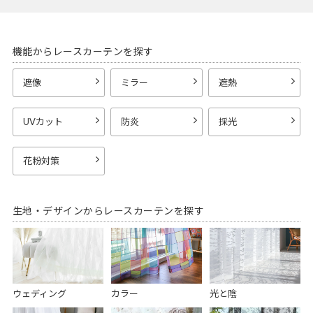
機能からレースカーテンを探す
遮像
ミラー
遮熱
UVカット
防炎
採光
花粉対策
生地・デザインからレースカーテンを探す
ウェディング
カラー
光と陰