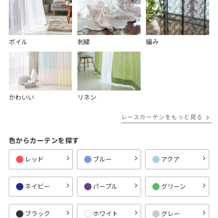
ボイル
刺繍
編み
かわいい
リネン
レースカーテンをもっと見る
色からカーテンを探す
レッド
ブルー
アクア
ネイビー
パープル
グリーン
ブラック
ホワイト
グレー