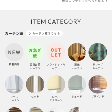
他のコンテンツをもっと見る
ITEM CATEGORY
カーテン館
カーテン館はこちら
新着商品
翌日出荷
アウトレットカ
遮光
ドレープ
カーテン
ーテン
カーテン
カーテン
レース
セット
ロール
シェード
ブラインド
カーテン
スクリーン