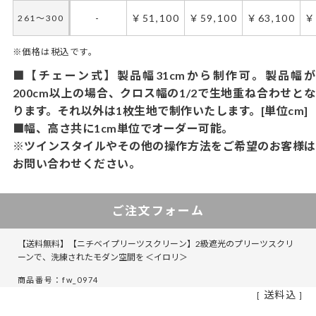
-
￥51,100
￥59,100
￥63,100
￥
261～300
※価格は税込です。
■【チェーン式】製品幅31cmから制作可。製品幅が
200cm以上の場合、クロス幅の1/2で生地重ね合わせとな
ります。それ以外は1枚生地で制作いたします。[単位cm]
■幅、高さ共に1cm単位でオーダー可能。
※ツインスタイルやその他の操作方法をご希望のお客様は
お問い合わせください。
ご注文フォーム
【送料無料】【ニチベイプリーツスクリーン】2級遮光のプリーツスクリ
ーンで、洗練されたモダン空間を ＜イロリ＞
商品番号：fw_0974
送料込