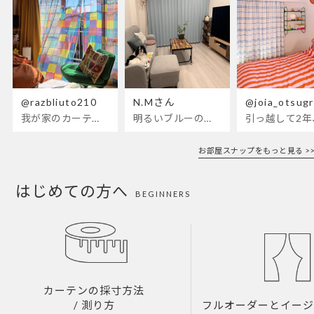
@razbliuto210
N.Mさん
@joia_otsug
我が家のカーテンが新しくなりました🌼早起きが超絶苦手な私
明るいブルーのカーテンで、部屋全体
引っ越して2
お部屋スナップをもっと見る >>
はじめての方へ
BEGINNERS
カーテンの採寸方法
/ 測り方
フルオーダーとイー