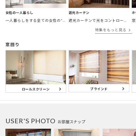
女性の一人暮らし
遮光カーテン
ホ
一人暮らしをする全ての女性の“欲しかったカーテン”がここにある。 「
遮光カーテンで光をコントロールして
窓
特集をもっと見る
窓回り
ブラインド
ロールスクリーン
USER'S PHOTO
お部屋スナップ