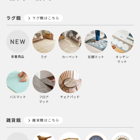
ラグ館
ラグ館はこちら
新着商品
ラグ
カーペット
玄関マット
キッチン
マット
バスマット
フロア
チェアパッド
マット
雑貨館
雑貨館はこちら