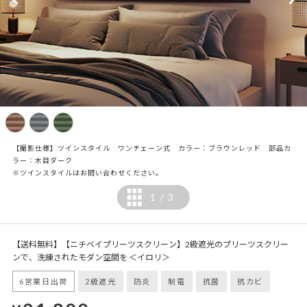
【撮影仕様】ツインスタイル ワンチェーン式 カラー：ブラウンレッド 部品カ
ラー：木目ダーク
※ツインスタイルはお問い合わせください。
1
3
/
【送料無料】【ニチベイプリーツスクリーン】2級遮光のプリーツスクリー
ンで、洗練されたモダン空間を ＜イロリ＞
6営業日出荷
2級遮光
防炎
制電
抗菌
抗カビ