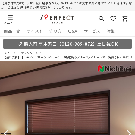
【夏季休業のお知らせ】誠に勝手ながら、8/13～8/16は夏季休業とさせていただきます。な
お、ご注文は通常通り24時間受け付けております。
メニュー
商品一覧
テイスト
測り方
Q&A
サービス
特集
購入前 専用窓口
【0120-989-872】
土日祝OK
TOP
プリーツスクリーン
【送料無料】【ニチベイプリーツスクリーン】2級遮光のプリーツスクリーンで、洗練されたモダン空