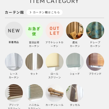
ITEM CATEGORY
カーテン館
カーテン館はこちら
新着商品
翌日出荷
アウトレットカ
遮光
ドレープ
カーテン
ーテン
カーテン
カーテン
レース
セット
ロール
シェード
ブラインド
カーテン
スクリーン
プリーツ
ハニカム
カーテンレール
タッセル
スクリーン
スクリーン