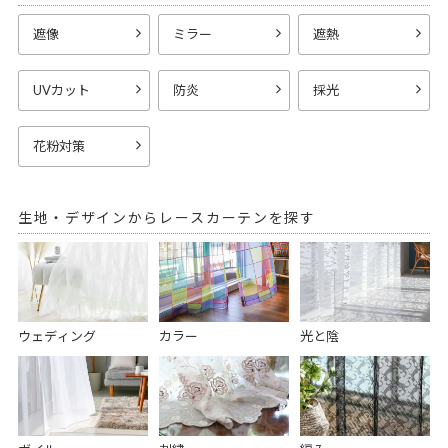
遮像
ミラー
遮熱
UVカット
防炎
採光
花粉対策
生地・デザインからレースカーテンを探す
ウェディング
カラー
光と陰