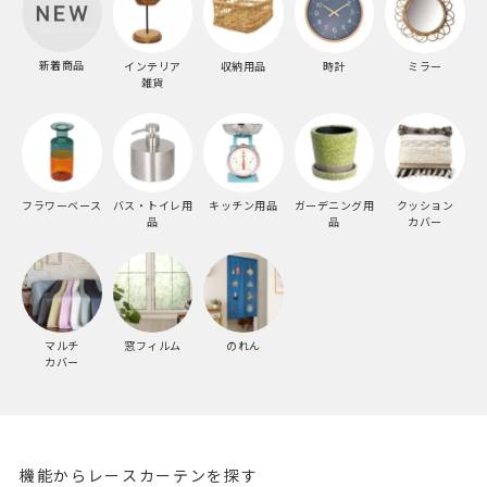
新着商品
インテリア
収納用品
時計
ミラー
雑貨
フラワーベース
バス・トイレ用
キッチン用品
ガーデニング用
クッション
品
品
カバー
マルチ
窓フィルム
のれん
カバー
機能からレースカーテンを探す