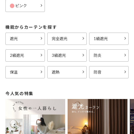
ピンク
機能からカーテンを探す
遮光
完全遮光
1級遮光
2級遮光
3級遮光
防炎
保温
遮熱
防音
今人気の特集