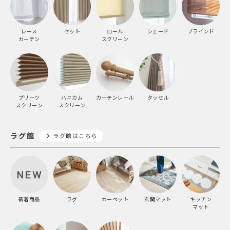
レース
セット
ロール
シェード
ブラインド
カーテン
スクリーン
プリーツ
ハニカム
カーテンレール
タッセル
スクリーン
スクリーン
ラグ館
ラグ館はこちら
新着商品
ラグ
カーペット
玄関マット
キッチン
マット