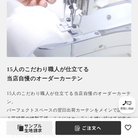
15人のこだわり職人が仕立てる
当店自慢のオーダーカーテン
15人のこだわり職人が仕立てる当店自慢のオーダーカーテ
ン。
パーフェクトスペースの翌日出荷カーテンをメインで請け負
う茨城県の縫製工場。ここにはカーテンを縫い続けて40年の
サンプル
確かな縫製技術を持つ15人の職人の姿があります。
ご注文へ
生地請求
「きれいなカーテンが欲しい」