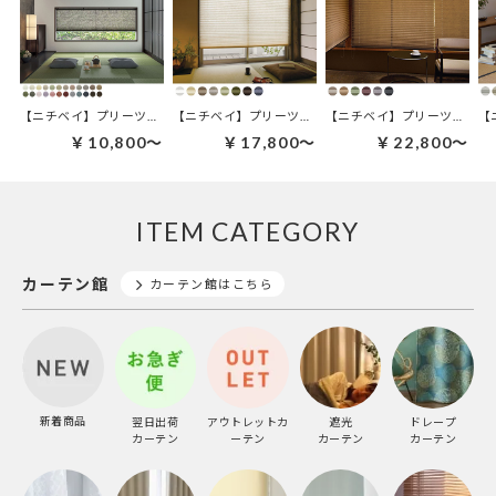
【ニチベイ】プリーツスクリーン｜えにし
【ニチベイ】プリーツスクリーン｜利休
【ニチベイ】プリーツスクリ
【
￥10,800～
￥17,800～
￥22,800～
ITEM CATEGORY
カーテン館
カーテン館はこちら
新着商品
翌日出荷
アウトレットカ
遮光
ドレープ
カーテン
ーテン
カーテン
カーテン