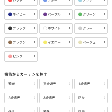
レッド
ブルー
アクア
ネイビー
パープル
グリーン
ブラック
ホワイト
グレー
ブラウン
イエロー
ベージュ
ピンク
機能からカーテンを探す
遮光
完全遮光
1級遮光
2級遮光
3級遮光
防炎
保温
遮熱
防音