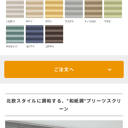
シロネリ
キナリ
カラシ
ウスズミ
トノコイロ
ワサビ
サビセイジ
コイアイ
コゲチャ
ご注文へ
北欧スタイルに調和する、”和紙調”プリーツスクリ
ーン