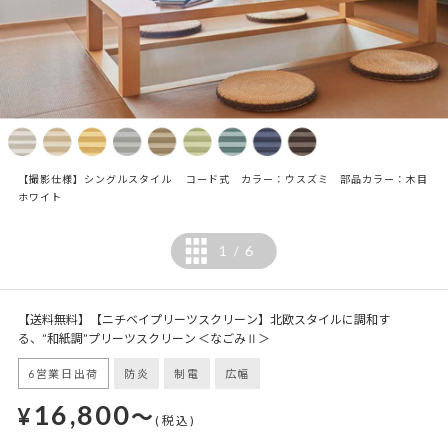
【撮影仕様】シングルスタイル コード式 カラー：ウスズミ 部品カラー：木目
ホワイト
1
6
/
【送料無料】【ニチベイプリーツスクリーン】北欧スタイルに調和す
る、”和紙調”プリーツスクリーン ＜なごみⅡ＞
6営業日出荷
防炎
制電
広幅
16,800
¥
～
(税込)