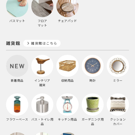
バスマット
フロア
チェアパッド
マット
雑貨館
雑貨館はこちら
新着商品
インテリア
収納用品
時計
ミラー
雑貨
フラワーベース
バス・トイレ用
キッチン用品
ガーデニング用
クッション
品
品
カバー