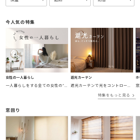
今人気の特集
女性の一人暮らし
遮光カーテン
ホ
一人暮らしをする全ての女性の“欲しかったカーテン”がここにある。 「
遮光カーテンで光をコントロールして
窓
特集をもっと見る
窓回り