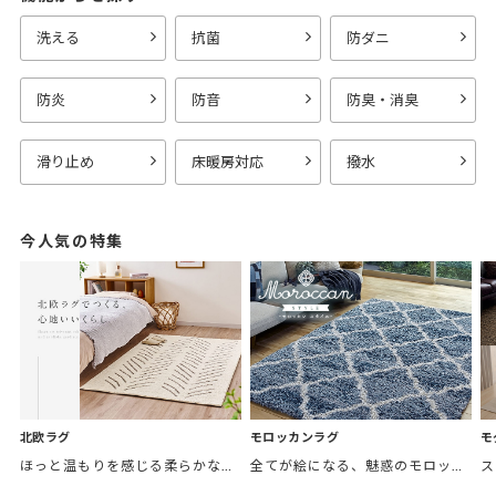
洗える
抗菌
防ダニ
防炎
防音
防臭・消臭
滑り止め
床暖房対応
撥水
今人気の特集
モロッカンラグ
モ
北欧ラグ
全てが絵になる、魅惑のモロッカンスタイル。トレンド感あふれるおしゃれな空間づくりに。
ほっと温もりを感じる柔らかな表情のものから、お部屋をぱっと明るくしているブライトカラーのアイテムまで幅広くご用意しました。