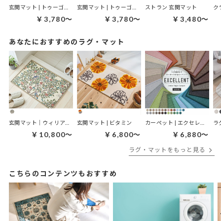
玄関マット | トゥーゴーマット ネイティブ
玄関マット | トゥーゴーマット ライオン
ストラン 玄関マット
ク
￥3,780～
￥3,780～
￥3,480～
あなたにおすすめのラグ・マット
玄関マット｜ウィリアムモリス ケルムスコットツリー
玄関マット | ビタミン
カーペット | エクセレント
ラ
￥10,800～
￥6,800～
￥6,880～
ラグ・マットをもっと見る
こちらのコンテンツもおすすめ