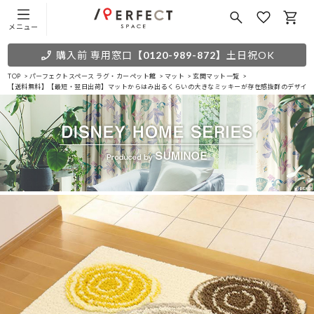
メニュー
購入前 専用窓口
【0120-989-872】
土日祝OK
TOP
パーフェクトスペース ラグ・カーペット館
マット
玄関マット一覧
【送料無料】【最短・翌日出荷】マットからはみ出るくらいの大きなミッキーが存在感抜群のデザイン