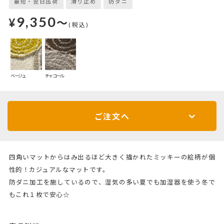
最短・翌日出荷
滑り止め
防ダニ
9,350
¥
～
(税込)
ベージュ
チャコール
ご注文へ
四角いマットからはみ出るほど大きく描かれたミッキーの絵柄が個
性的！カジュアルなマットです。
防ダニ加工を施しているので、湿気の多い夏でも加湿器を使う冬で
もこれ１枚で安心☆