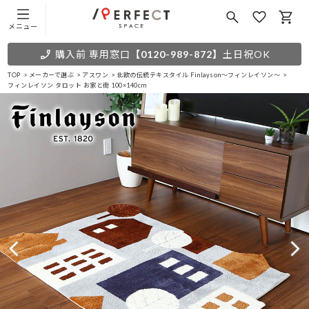
メニュー
購入前 専用窓口
【0120-989-872】
土日祝OK
TOP
メーカーで選ぶ
アスワン
北欧の伝統テキスタイル Finlayson～フィンレイソン～
フィンレイソン タロット お家と街 100×140cm