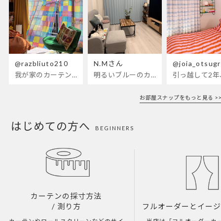
@razbliuto210
N.Mさん
@joia_otsug
我が家のカーテンが新しくなりました🌼早起きが超絶苦手な私が、思わず朝カーテンを開けて光合成するようになったステンドグラスカーテン…！
明るいブルーのカーテンで、部屋全体が明るく。白を基調とした部屋にぴったりです。
お部屋スナップをもっと見る >>
はじめての方へ
BEGINNERS
カーテンの採寸方法
/ 測り方
フルオーダーとイー