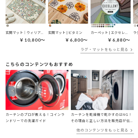
玄関マット｜ウィリアムモリス ケルムスコットツリー
玄関マット | ビタミン
カーペット | エクセレント
ラ
￥10,800～
￥6,800～
￥6,880～
ラグ・マットをもっと見る
こちらのコンテンツもおすすめ
カーテンのプロが教える！コインラ
カーテンを乾燥機で乾かすのはNG！
ンドリーでの洗濯ガイド
その理由と正しい方法を販売店が伝
授
他のコンテンツをもっと見る