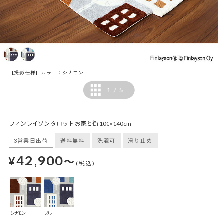
【撮影仕様】カラー：シナモン
1
5
/
フィンレイソン タロット お家と街 100×140cm
3営業日出荷
送料無料
洗濯可
滑り止め
42,900
¥
～
(税込)
シナモン
ブルー