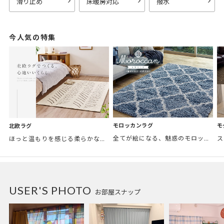
滑り止め
床暖房対応
撥水
今人気の特集
モロッカンラグ
モ
北欧ラグ
全てが絵になる、魅惑のモロッカンスタイル。トレンド感あふれるおしゃれな空間づくりに。
ほっと温もりを感じる柔らかな表情のものから、お部屋をぱっと明るくしているブライトカラーのアイテムまで幅広くご用意しました。
USER'S PHOTO
お部屋スナップ