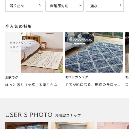
滑り止め
床暖房対応
撥水
今人気の特集
モロッカンラグ
モ
北欧ラグ
全てが絵になる、魅惑のモロッカンスタイル。トレンド感あふれるおしゃれな空間づくりに。
ほっと温もりを感じる柔らかな表情のものから、お部屋をぱっと明るくしているブライトカラーのアイテムまで幅広くご用意しました。
USER'S PHOTO
お部屋スナップ