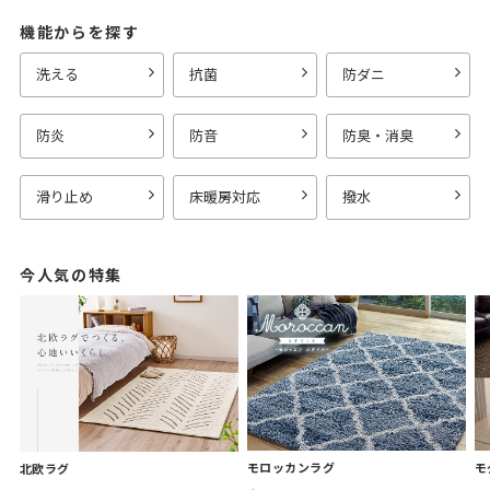
機能からを探す
洗える
抗菌
防ダニ
防炎
防音
防臭・消臭
滑り止め
床暖房対応
撥水
今人気の特集
モロッカンラグ
モ
北欧ラグ