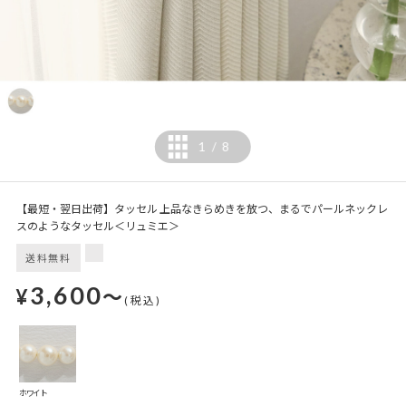
1
8
/
【最短・翌日出荷】タッセル 上品なきらめきを放つ、まるでパールネックレ
スのようなタッセル＜リュミエ＞
送料無料
3,600
¥
～
(税込)
ホワイト