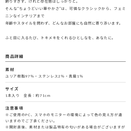
飾りすぎず、けれど存在感はしっかりと。
そんな“ちょうどいい華やかさ”は、可憐なクラシックから、フェミ
ニンなインテリアまで
年齢やスタイルを問わず、どんなお部屋にも自然に寄り添います。
ふと目に入るたび、トキメキをくれるひとしなを、あなたに。
商品詳細
素材
ユリア樹脂97％・ステンレス2％・真鍮1％
サイズ
1本入り 全長：約71cm
注意事項
※ご使用のPC、スマホのモニターの環境によって色の見え方が違
いますのでご了承ください。
※開封直後、素材または製品特有の匂いがある場合がございますが