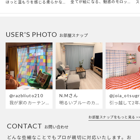
全てが絵になる、魅惑のモロッカンスタイル。トレンド感あふれるおしゃれな空間づくりに。
ほっと温もりを感じる柔らかな表情のものから、お部屋をぱっと明るくしているブライトカラーのアイテムまで幅広くご用意しました。
USER'S PHOTO
お部屋スナップ
@razbliuto210
N.Mさん
@joia_otsug
我が家のカーテンが新しくなりました🌼早起きが超絶苦手な私が、思わず朝カーテンを開けて光合成するようになったステンドグラスカーテン…！
明るいブルーのカーテンで、部屋全体が明るく。白を基調とした部屋にぴったりです。
お部屋スナップをもっと見る >>
CONTACT
お問い合わせ
どんな些細なことでもプロが親切に対応いたします。お