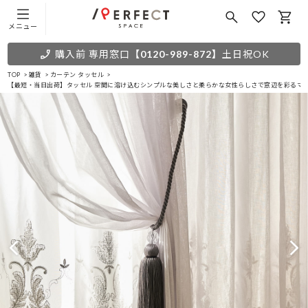
メニュー
購入前 専用窓口
【0120-989-872】
土日祝OK
TOP
雑貨
カーテン タッセル
【最短・当日出荷】タッセル 空間に溶け込むシンプルな美しさと柔らかな女性らしさで窓辺を彩るマグ