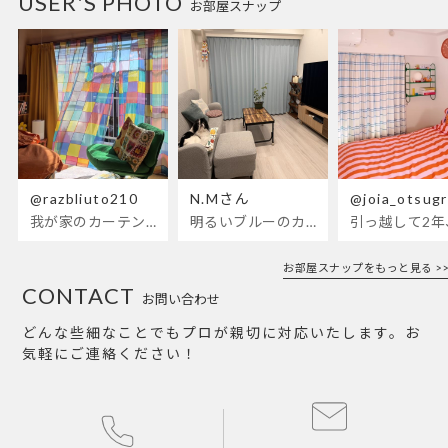
USER'S PHOTO
お部屋スナップ
@razbliuto210
N.Mさん
@joia_otsug
我が家のカーテンが新しくなりました🌼早起きが超絶苦手な私が、思わず朝カーテンを開けて光合成するようになったステンドグラスカーテン…！
明るいブルーのカーテンで、部屋全体が明るく。白を基調とした部屋にぴったりです。
お部屋スナップをもっと見る >>
CONTACT
お問い合わせ
どんな些細なことでもプロが親切に対応いたします。お
気軽にご連絡ください！