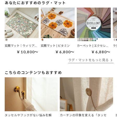
あなたにおすすめのラグ・マット
玄関マット｜ウィリアムモリス ケルムスコットツリー
玄関マット | ビタミン
カーペット | エクセレント
ラ
￥10,800～
￥6,800～
￥6,880～
ラグ・マットをもっと見る
こちらのコンテンツもおすすめ
タッセルやフックがない悩みを解
カーテンの印象を変える「タッセ