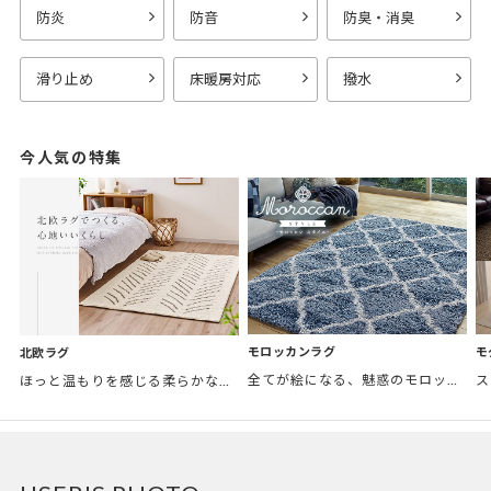
防炎
防音
防臭・消臭
滑り止め
床暖房対応
撥水
今人気の特集
モロッカンラグ
モ
北欧ラグ
全てが絵になる、魅惑のモロッカンスタイル。トレンド感あふれるおしゃれな空間づくりに。
ほっと温もりを感じる柔らかな表情のものから、お部屋をぱっと明るくしているブライトカラーのアイテムまで幅広くご用意しました。