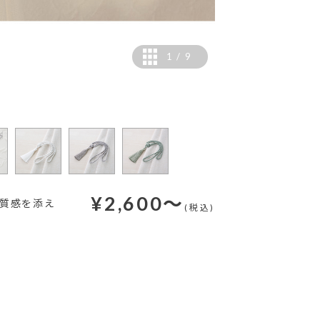
1
/
9
カラー：左からホワイト
¥
2,600
～
上質感を添え
(税込)