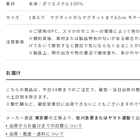
素材
本体：ポリエステル100％
サイズ
1本入り マグネットからマグネットまで62cm モチー
※ご使用のPC、スマホのモニターの環境によって色
※開封直後、素材または製品特有の匂いがある場合が
注意事項
げておいて換気すると数日で気にならなくなることが
※製造上、柄の出方や色の濃淡で個体差や、多少のサ
お届け
こちらの商品は、平日14時までのご注文で、最短・当日出荷の
※土日祝を除きます。
※繁忙期など、最短営業日に出荷できないこともございますので
メーカー直送
東京都
の工場より、
佐川急便またはヤマト運輸
で
出荷からお届けまでの日数について
出荷・配送・送料について