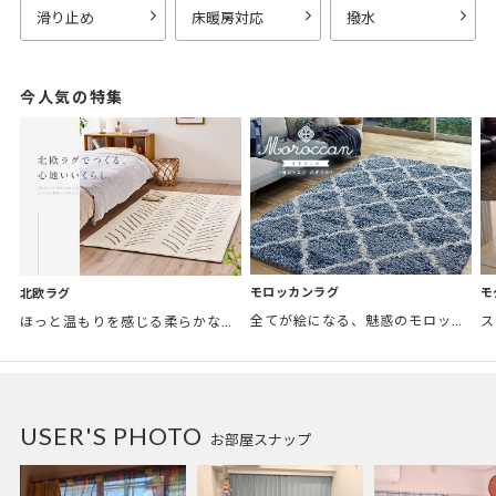
滑り止め
床暖房対応
撥水
今人気の特集
モロッカンラグ
モ
北欧ラグ
全てが絵になる、魅惑のモロッカンスタイル。トレンド感あふれるおしゃれな空間づくりに。
ほっと温もりを感じる柔らかな表情のものから、お部屋をぱっと明るくしているブライトカラーのアイテムまで幅広くご用意しました。
USER'S PHOTO
お部屋スナップ