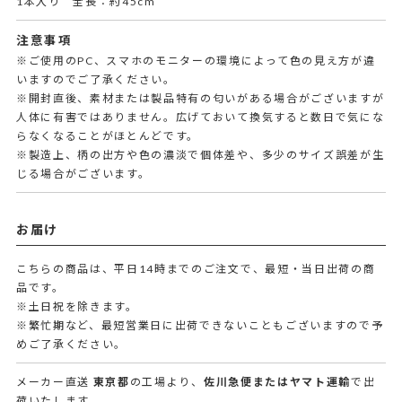
1本入り 全長：約45cm
注意事項
※ご使用のPC、スマホのモニターの環境によって色の見え方が違
いますのでご了承ください。
※開封直後、素材または製品特有の匂いがある場合がございますが
人体に有害ではありません。広げておいて換気すると数日で気にな
らなくなることがほとんどです。
※製造上、柄の出方や色の濃淡で個体差や、多少のサイズ誤差が生
じる場合がございます。
お届け
こちらの商品は、平日14時までのご注文で、最短・当日出荷の商
品です。
※土日祝を除きます。
※繁忙期など、最短営業日に出荷できないこともございますので予
めご了承ください。
メーカー直送
東京都
の工場より、
佐川急便またはヤマト運輸
で出
荷いたします。