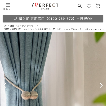
メニュー
購入前 専用窓口
【0120-989-872】
土日祝OK
TOP
雑貨
カーテン タッセル
【最短・当日出荷】タッセル シンプルを極めた、アートピースなマグネットタッセル＜マカロンマグ