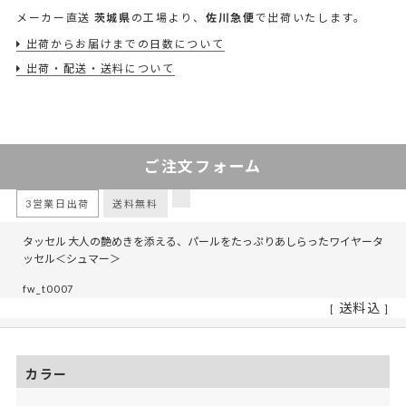
メーカー直送
茨城県
の工場より、
佐川急便
で出荷いたします。
出荷からお届けまでの日数について
出荷・配送・送料について
ご注文フォーム
3営業日出荷
送料無料
タッセル 大人の艶めきを添える、パールをたっぷりあしらったワイヤータ
ッセル＜シュマー＞
fw_t0007
送料込
カラー