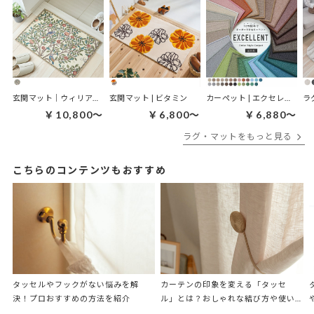
玄関マット｜ウィリアムモリス ケルムスコットツリー
玄関マット | ビタミン
カーペット | エクセレント
ラ
￥10,800～
￥6,800～
￥6,880～
ラグ・マットをもっと見る
こちらのコンテンツもおすすめ
タッセルやフックがない悩みを解
カーテンの印象を変える「タッセ
決！プロおすすめの方法を紹介
ル」とは？おしゃれな結び方や使い
方、アレンジも紹介！