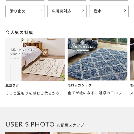
滑り止め
床暖房対応
撥水
今人気の特集
モロッカンラグ
モ
北欧ラグ
全てが絵になる、魅惑のモロッカンスタイル。トレンド感あふれるおしゃれな空間づくりに。
ほっと温もりを感じる柔らかな表情のものから、お部屋をぱっと明るくしているブライトカラーのアイテムまで幅広くご用意しました。
USER'S PHOTO
お部屋スナップ