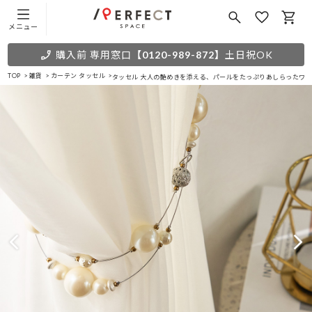
メニュー
購入前 専用窓口
【0120-989-872】
土日祝OK
TOP
雑貨
カーテン タッセル
タッセル 大人の艶めきを添える、パールをたっぷりあしらったワ