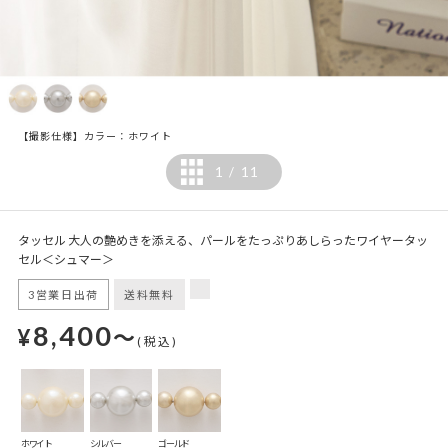
【撮影仕様】カラー：ホワイト
1
11
/
タッセル 大人の艶めきを添える、パールをたっぷりあしらったワイヤータッ
セル＜シュマー＞
3営業日出荷
送料無料
8,400
¥
～
(税込)
ホワイト
シルバー
ゴールド