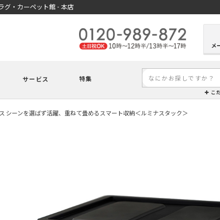
グ・カーペット館 - 本店
メ
特集
サービス
こ
ス シーンを選ばず活躍、重ねて畳めるスマート収納＜ルミナスタック＞