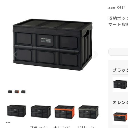
azm_0414
収納ボッ
マート収
ブラッ
オレン
ブラック
オレンジ
グリーン