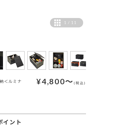
1
/
11
¥
4,800
～
納＜ルミナ
(税込)
ポイント