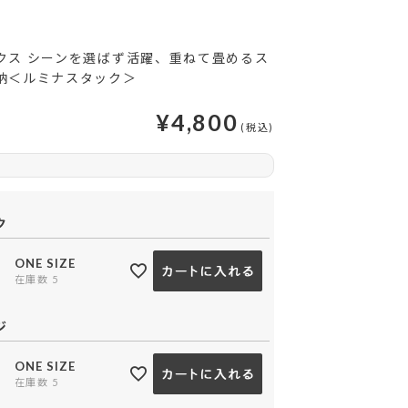
クス シーンを選ばず活躍、重ねて畳めるス
納＜ルミナスタック＞
¥
4,800
ク
ONE SIZE
在庫数
5
ブラック
オレンジ
ジ
ONE SIZE
在庫数
5