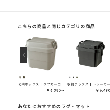
こちらの商品と同じカテゴリの商品
【ダルトン】収納ボックス｜マーケット バスケット L
収納ボックス | タフカーゴ
2,530～
￥6,380～
￥6,49
あなたにおすすめのラグ・マット