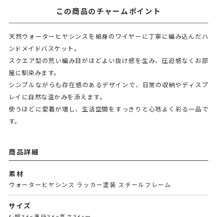
この商品のチャームポイント
天然ウォーターヒヤシンスを細身のワイヤーに丁寧に編み込んだハ
ンドメイドバスケット。
スクエア型の荒い編み目がほどよい抜け感を生み、圧迫感なくお部
屋に馴染みます。
シンプルながらも存在感のあるデザインで、日常の収納やディスプ
レイに自然な温かみを添えます。
使うほどに愛着が増し、生活空間をすっきりと心地よく彩る一品で
す。
商品詳細
素材
ウォーターヒヤシンス ラッカー塗装 スチールフレーム
サイズ
S:幅36×奥行36×高さ36cm