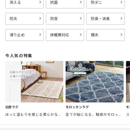
洗える
抗菌
防ダニ
防炎
防音
防臭・消臭
滑り止め
床暖房対応
撥水
今人気の特集
モロッカンラグ
モ
北欧ラグ
全てが絵になる、魅惑のモロッカンスタイル。トレンド感あふれるおしゃれな空間づくりに。
ほっと温もりを感じる柔らかな表情のものから、お部屋をぱっと明るくしているブライトカラーのアイテムまで幅広くご用意しました。