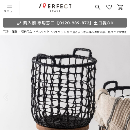
メニュー
購入前 専用窓口
【0120-989-872】
土日祝OK
TOP
雑貨
収納用品
バスケット
バスケット 風が通るような手編みの抜け感、軽やかに空間を