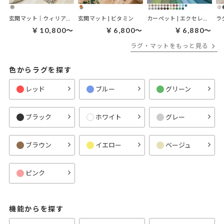
玄関マット｜ウィリアムモリス ケルムスコットツリー
玄関マット | ビタミン
カーペット | エクセレント
ラ
￥10,800～
￥6,800～
￥6,880～
ラグ・マットをもっと見る
色からラグを探す
レッド
ブルー
グリーン
ブラック
ホワイト
グレー
ブラウン
イエロー
ベージュ
ピンク
機能からを探す