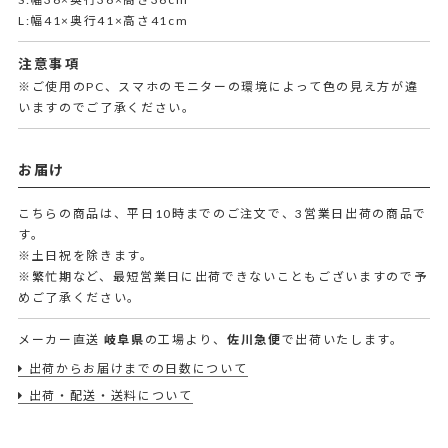
L:幅41×奥行41×高さ41cm
注意事項
※ご使用のPC、スマホのモニターの環境によって色の見え方が違
いますのでご了承ください。
お届け
こちらの商品は、平日10時までのご注文で、3営業日出荷の商品で
す。
※土日祝を除きます。
※繁忙期など、最短営業日に出荷できないこともございますので予
めご了承ください。
メーカー直送
岐阜県
の工場より、
佐川急便
で出荷いたします。
出荷からお届けまでの日数について
出荷・配送・送料について