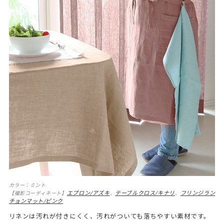
カラー：ミント
エプロン/アズキ
テーブルクロス/キナリ
フリンジラン
【撮影コーディネート】
、
、
チョンマット/ピンク
リネンは汚れが付きにくく、汚れがついても落ちやすい素材です。