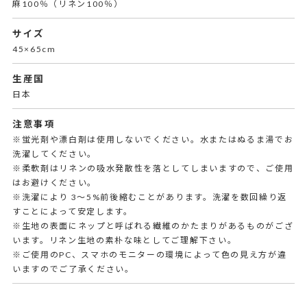
麻100％（リネン100％）
サイズ
45×65cm
生産国
日本
注意事項
※蛍光剤や漂白剤は使用しないでください。水またはぬるま湯でお
洗濯してください。
※柔軟剤はリネンの吸水発散性を落としてしまいますので、ご使用
はお避けください。
※洗濯により 3～5%前後縮むことがあります。洗濯を数回繰り返
すことによって安定します。
※生地の表面にネップと呼ばれる繊維のかたまりがあるものがござ
います。リネン生地の素朴な味としてご理解下さい。
※ご使用のPC、スマホのモニターの環境によって色の見え方が違
いますのでご了承ください。