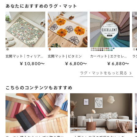
あなたにおすすめのラグ・マット
玄関マット｜ウィリアムモリス ケルムスコットツリー
玄関マット | ビタミン
カーペット | エクセレント
ラ
￥10,800～
￥6,800～
￥6,880～
ラグ・マットをもっと見る
こちらのコンテンツもおすすめ