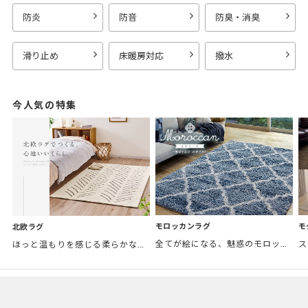
防炎
防音
防臭・消臭
滑り止め
床暖房対応
撥水
今人気の特集
モロッカンラグ
モ
北欧ラグ
全てが絵になる、魅惑のモロッカンスタイル。トレンド感あふれるおしゃれな空間づくりに。
ほっと温もりを感じる柔らかな表情のものから、お部屋をぱっと明るくしているブライトカラーのアイテムまで幅広くご用意しました。