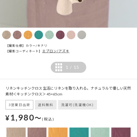
【撮影仕様】カラー/キナリ
エプロン/アズキ
【撮影コーディネート】
1
15
/
リネンキッチンクロス 生活にリネンを取り入れる。ナチュラルで優しい天然
素材＜キッチンクロス＞ 45×65cm
3営業日出荷
送料無料
洗濯可(洗濯機OK)
1,980
¥
～
(税込)