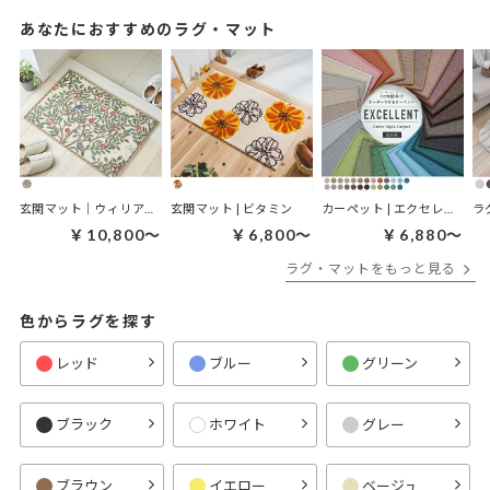
あなたにおすすめのラグ・マット
玄関マット｜ウィリアムモリス ケルムスコットツリー
玄関マット | ビタミン
カーペット | エクセレント
ラ
￥10,800～
￥6,800～
￥6,880～
ラグ・マットをもっと見る
色からラグを探す
レッド
ブルー
グリーン
ブラック
ホワイト
グレー
ブラウン
イエロー
ベージュ