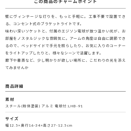
この商品のチャームポイント
壁にヴィンテージな灯りを、もっと手軽に。工事不要で設置でき
る、コンセント式のブラケットライトです。
味わい深いソケットと、付属のエジソン電球が放つ温かい光が、お
部屋をノスタルジックな雰囲気に。アームの角度は自由に調節でき
るので、ベッドサイドで手元を照らしたり、お気に入りのコーナー
をライトアップしたりと、様々なシーンで活躍します。
廊下や書斎など、少し明かりが欲しい場所に、こだわりの光を添え
てみませんか
商品詳細
素材
スチール(粉体塗装) アルミ 電球付:LHB-91
サイズ
幅12.5×奥行16-34×高さ27-12.5cm