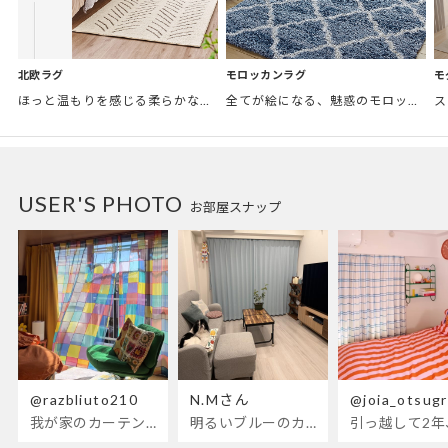
モロッカンラグ
モ
北欧ラグ
全てが絵になる、魅惑のモロッカンスタイル。トレンド感あふれるおしゃれな空間づくりに。
ほっと温もりを感じる柔らかな表情のものから、お部屋をぱっと明るくしているブライトカラーのアイテムまで幅広くご用意しました。
USER'S PHOTO
お部屋スナップ
@razbliuto210
N.Mさん
@joia_otsug
我が家のカーテンが新しくなりました🌼早起きが超絶苦手な私が、思わず朝カーテンを開けて光合成するようになったステンドグラスカーテン…！
明るいブルーのカーテンで、部屋全体が明るく。白を基調とした部屋にぴったりです。