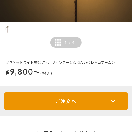
1
4
/
ブラケットライト 壁に灯す、ヴィンテージな風合い＜レトロアーム＞
9,800
¥
～
(税込)
ご注文へ