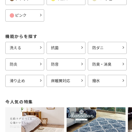
ピンク
機能からを探す
洗える
抗菌
防ダニ
防炎
防音
防臭・消臭
滑り止め
床暖房対応
撥水
今人気の特集