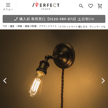
メニュー
購入前 専用窓口
【0120-989-872】
土日祝OK
TOP
雑貨
照明
壁掛け照明・ブラケットライト
ブラケットライト 壁に灯す、ヴィンテージな