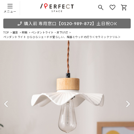
メニュー
購入前 専用窓口
【0120-989-872】
土日祝OK
TOP
雑貨
照明
ペンダントライト・吊下げ灯
ペンダントライト ひらひらシェードが愛らしい、陶器とウッドの灯り＜セラミックフリル＞