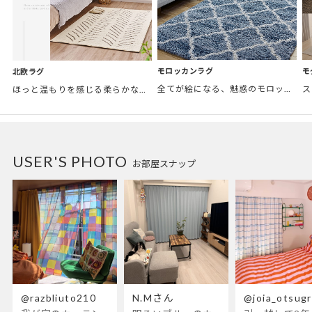
モロッカンラグ
モ
北欧ラグ
全てが絵になる、魅惑のモロッカンスタイル。トレンド感あふれるおしゃれな空間づくりに。
ほっと温もりを感じる柔らかな表情のものから、お部屋をぱっと明るくしているブライトカラーのアイテムまで幅広くご用意しました。
USER'S PHOTO
お部屋スナップ
@razbliuto210
N.Mさん
@joia_otsug