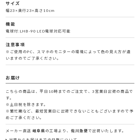
サイズ
幅23×奥行23×高さ10cm
機能
電球付:LHB-90 LED電球対応可能
注意事項
※ご使用のPC、スマホのモニターの環境によって色の見え方が違
いますのでご了承ください。
お届け
こちらの商品は、平日10時までのご注文で、3営業日出荷の商品で
す。
※土日祝を除きます。
※繁忙期など、最短営業日に出荷できないこともございますので予
めご了承ください。
メーカー直送
岐阜県
の工場より、
佐川急便
で出荷いたします。
出荷からお届けまでの日数について