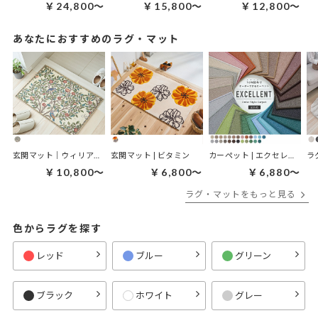
￥24,800～
￥15,800～
￥12,800～
あなたにおすすめのラグ・マット
玄関マット｜ウィリアムモリス ケルムスコットツリー
玄関マット | ビタミン
カーペット | エクセレント
ラ
￥10,800～
￥6,800～
￥6,880～
ラグ・マットをもっと見る
色からラグを探す
レッド
ブルー
グリーン
ブラック
ホワイト
グレー