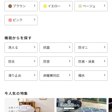
ブラウン
イエロー
ベージュ
ピンク
機能からを探す
洗える
抗菌
防ダニ
防炎
防音
防臭・消臭
滑り止め
床暖房対応
撥水
今人気の特集