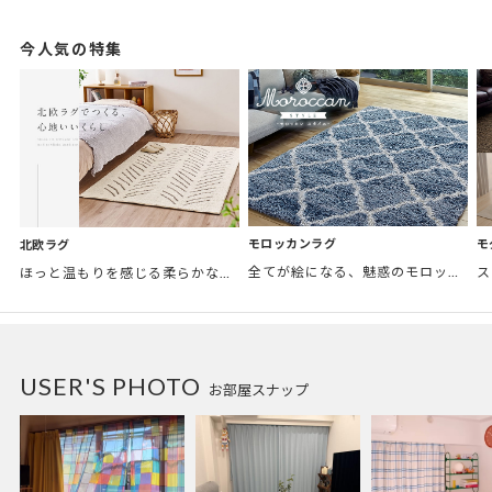
今人気の特集
モロッカンラグ
モ
北欧ラグ
全てが絵になる、魅惑のモロッカンスタイル。トレンド感あふれるおしゃれな空間づくりに。
ほっと温もりを感じる柔らかな表情のものから、お部屋をぱっと明るくしているブライトカラーのアイテムまで幅広くご用意しました。
USER'S PHOTO
お部屋スナップ