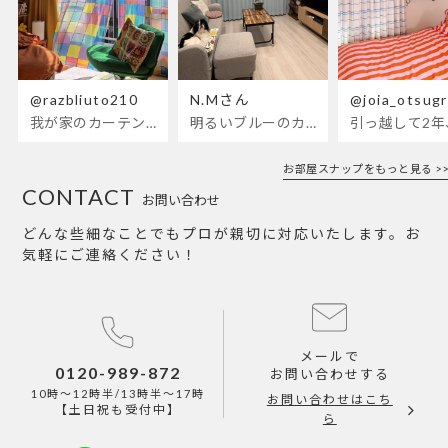
@razbliuto210
N.Mさん
@joia_otsug
我が家のカーテンが新しくなりました🌼早起きが超絶苦手な私が、思わず朝カーテンを開けて光合成するようになったステンドグラスカーテン…！
明るいブルーのカーテンで、部屋全体が明るく。白を基調とした部屋にぴったりです。
お部屋スナップをもっと見る >>
CONTACT
お問い合わせ
どんな些細なことでもプロが親切に対応いたします。お
気軽にご連絡ください！
メールで
0120-989-872
お問い合わせする
10時～12時半/13時半～17時
お問い合わせはこち
【土日祝も受付中】
ら