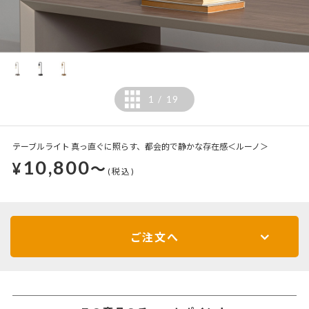
1
19
/
テーブルライト 真っ直ぐに照らす、都会的で静かな存在感＜ルーノ＞
10,800
¥
～
(税込)
ご注文へ