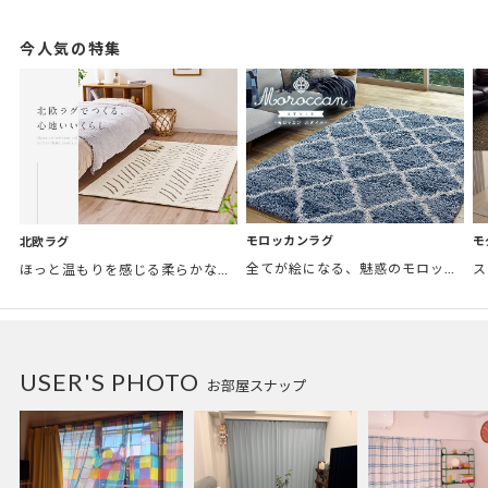
今人気の特集
モロッカンラグ
モ
北欧ラグ
全てが絵になる、魅惑のモロッカンスタイル。トレンド感あふれるおしゃれな空間づくりに。
ほっと温もりを感じる柔らかな表情のものから、お部屋をぱっと明るくしているブライトカラーのアイテムまで幅広くご用意しました。
USER'S PHOTO
お部屋スナップ