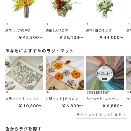
造花 | 月光の輝き
造花 | 大地の赤
造花 | 白のそよぎ
造
￥42,900～
￥26,400～
￥44,000～
あなたにおすすめのラグ・マット
玄関マット｜ウィリアムモリス ケルムスコットツリー
玄関マット | ビタミン
カーペット | エクセレント
ラ
￥10,800～
￥6,800～
￥6,880～
ラグ・マットをもっと見る
色からラグを探す