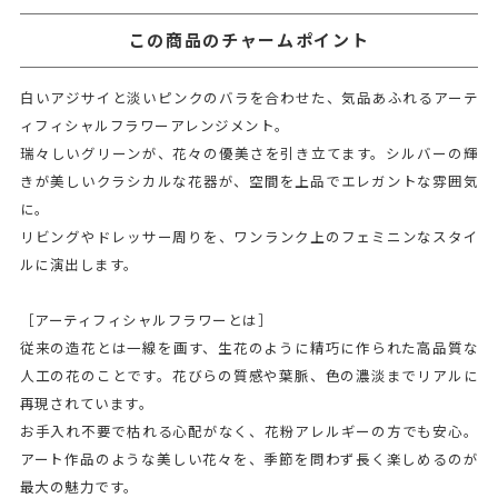
この商品のチャームポイント
白いアジサイと淡いピンクのバラを合わせた、気品あふれるアーテ
ィフィシャルフラワーアレンジメント。
瑞々しいグリーンが、花々の優美さを引き立てます。シルバーの輝
きが美しいクラシカルな花器が、空間を上品でエレガントな雰囲気
に。
リビングやドレッサー周りを、ワンランク上のフェミニンなスタイ
ルに演出します。
［アーティフィシャルフラワーとは］
従来の造花とは一線を画す、生花のように精巧に作られた高品質な
人工の花のことです。花びらの質感や葉脈、色の濃淡までリアルに
再現されています。
お手入れ不要で枯れる心配がなく、花粉アレルギーの方でも安心。
アート作品のような美しい花々を、季節を問わず長く楽しめるのが
最大の魅力です。