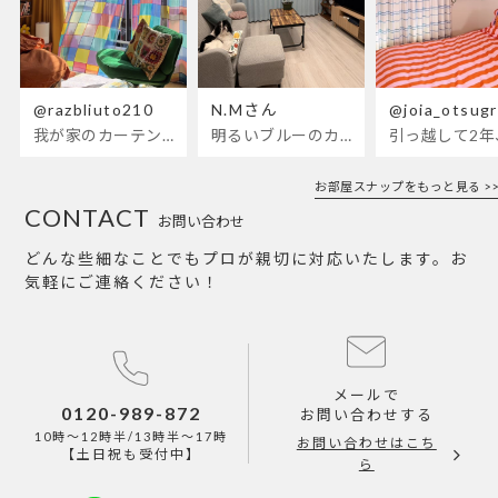
@razbliuto210
N.Mさん
@joia_otsug
我が家のカーテンが新しくなりました🌼早起きが超絶苦手な私が、思わず朝カーテンを開けて光合成するようになったステンドグラスカーテン…！
明るいブルーのカーテンで、部屋全体が明るく。白を基調とした部屋にぴったりです。
お部屋スナップをもっと見る >>
CONTACT
お問い合わせ
どんな些細なことでもプロが親切に対応いたします。お
気軽にご連絡ください！
メールで
0120-989-872
お問い合わせする
10時～12時半/13時半～17時
お問い合わせはこち
【土日祝も受付中】
ら