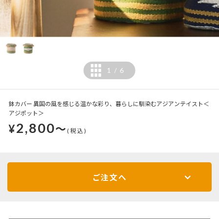
1
6
/
鉢カバー 異国の風を感じる温かな彩り、暮らしに馴染むアジアンテイスト＜
アジポット＞
2,800
¥
～
(税込)
ご注文へ