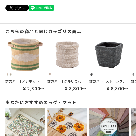
こちらの商品と同じカテゴリの商品
鉢カバー | アジポット
鉢カバー | クルリカバー
鉢カバー | ストーンウェーブ
鉢
￥2,800～
￥3,300～
￥8,800～
あなたにおすすめのラグ・マット