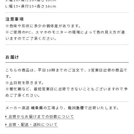
L:幅15×奥行15×高さ16cm
注意事項
※色味や形状に多少の個体差があります。
※ご使用のPC、スマホのモニターの環境によって色の見え方が違
いますのでご了承ください。
お届け
こちらの商品は、平日10時までのご注文で、3営業日出荷の商品で
す。
※土日祝を除きます。
※繁忙期など、最短営業日に出荷できないこともございますので予
めご了承ください。
メーカー直送
岐阜県
の工場より、
佐川急便
で出荷いたします。
出荷からお届けまでの日数について
出荷・配送・送料について