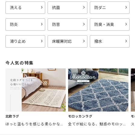
洗える
抗菌
防ダニ
防炎
防音
防臭・消臭
滑り止め
床暖房対応
撥水
今人気の特集
モロッカンラグ
モ
北欧ラグ
全てが絵になる、魅惑のモロッカンスタイル。トレンド感あふれるおしゃれな空間づくりに。
ほっと温もりを感じる柔らかな表情のものから、お部屋をぱっと明るくしているブライトカラーのアイテムまで幅広くご用意しました。