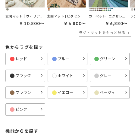
玄関マット｜ウィリアムモリス ケルムスコットツリー
玄関マット | ビタミン
カーペット | エクセレント
ラ
￥10,800～
￥6,800～
￥6,880～
ラグ・マットをもっと見る
色からラグを探す
レッド
ブルー
グリーン
ブラック
ホワイト
グレー
ブラウン
イエロー
ベージュ
ピンク
機能からを探す