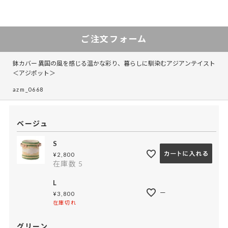
ご注文フォーム
鉢カバー 異国の風を感じる温かな彩り、暮らしに馴染むアジアンテイスト
＜アジポット＞
azm_0668
ベージュ
S
¥
2,800
在庫数
5
L
—
¥
3,800
在庫切れ
グリーン