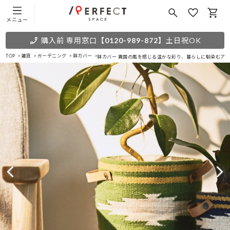
メニュー
購入前 専用窓口
【0120-989-872】
土日祝OK
TOP
雑貨
ガーデニング
鉢カバー
鉢カバー 異国の風を感じる温かな彩り、暮らしに馴染むア