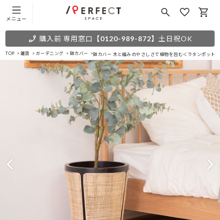
メニュー
購入前 専用窓口
【0120-989-872】
土日祝OK
TOP
雑貨
ガーデニング
鉢カバー
鉢カバー 木と編みのやさしさで植物を包む＜ラタンポット