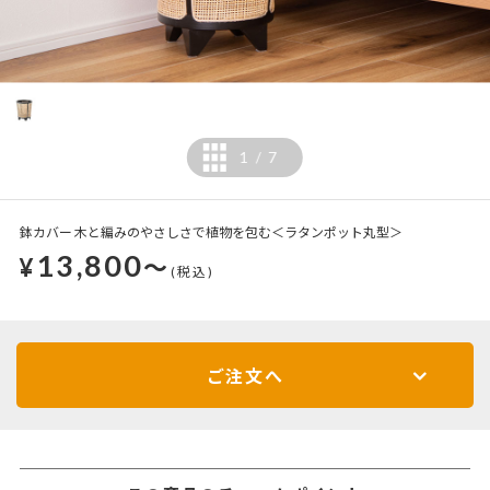
1
7
/
鉢カバー 木と編みのやさしさで植物を包む＜ラタンポット丸型＞
13,800
¥
～
(税込)
ご注文へ