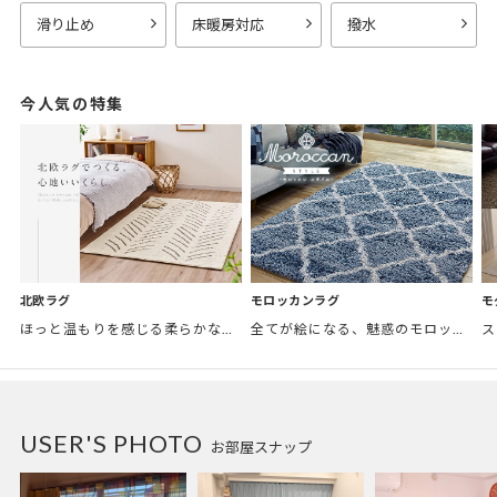
滑り止め
床暖房対応
撥水
今人気の特集
モロッカンラグ
モ
北欧ラグ
全てが絵になる、魅惑のモロッカンスタイル。トレンド感あふれるおしゃれな空間づくりに。
ほっと温もりを感じる柔らかな表情のものから、お部屋をぱっと明るくしているブライトカラーのアイテムまで幅広くご用意しました。
USER'S PHOTO
お部屋スナップ