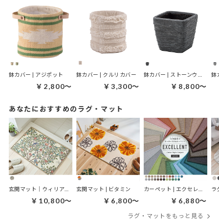
鉢カバー | アジポット
鉢カバー | クルリカバー
鉢カバー | ストーンウェーブ
鉢
￥2,800～
￥3,300～
￥8,800～
あなたにおすすめのラグ・マット
玄関マット｜ウィリアムモリス ケルムスコットツリー
玄関マット | ビタミン
カーペット | エクセレント
ラ
￥10,800～
￥6,800～
￥6,880～
ラグ・マットをもっと見る