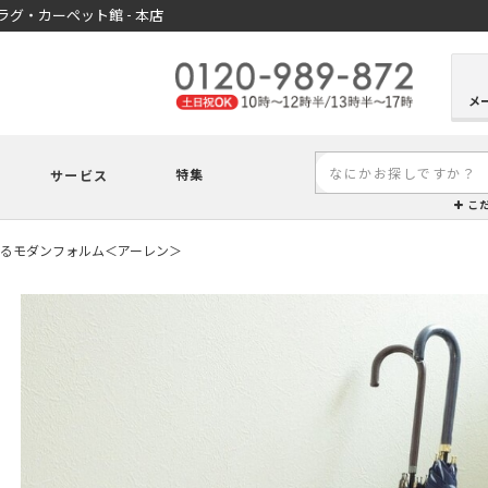
グ・カーペット館 - 本店
メ
特集
サービス
こ
えるモダンフォルム＜アーレン＞