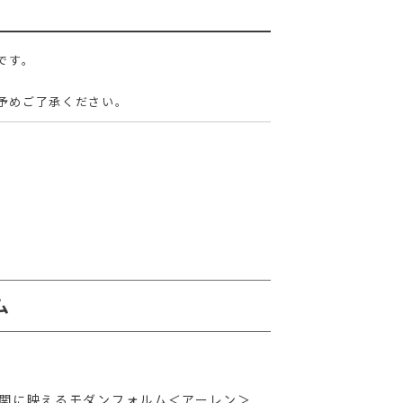
です。
予めご了承ください。
ム
玄関に映えるモダンフォルム＜アーレン＞