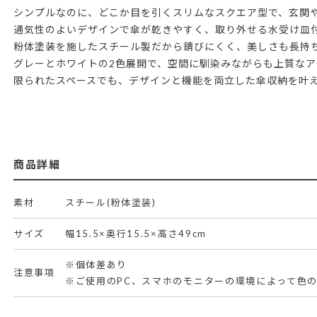
シンプルなのに、どこか目を引くスリムなスクエア型で、玄関
通気性のよいデザインで傘が乾きやすく、取り外せる水受け皿
粉体塗装を施したスチール製だから錆びにくく、美しさも長持
グレーとホワイトの2色展開で、空間に馴染みながらも上質なア
限られたスペースでも、デザインと機能を両立した傘収納を叶
商品詳細
素材
スチール(粉体塗装)
サイズ
幅15.5×奥行15.5×高さ49cm
※個体差あり
注意事項
※ご使用のPC、スマホのモニターの環境によって色