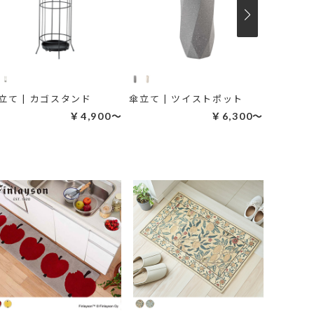
立て | カゴスタンド
傘立て | ツイストポット
傘立て |
￥4,900～
￥6,300～