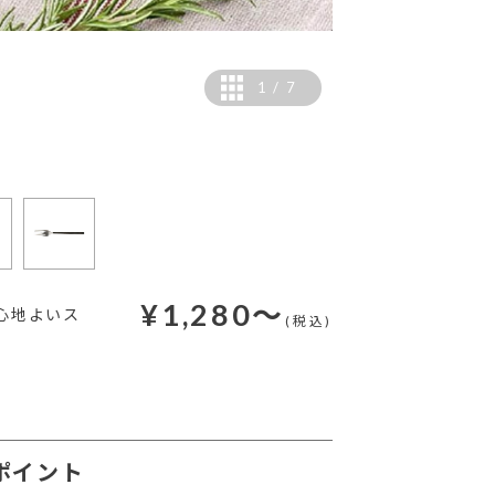
1
/
7
¥
1,280
～
心地よいス
(税込)
ポイント