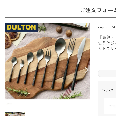
ご注文フォー
cup_dtn01
【最短・
使うたび
カトラリ
シルバ