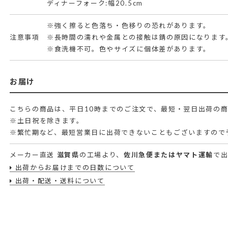
ディナーフォーク:幅20.5cm
※強く擦ると色落ち・色移りの恐れがあります。
注意事項
※長時間の濡れや金属との接触は錆の原因になります
※食洗機不可。色やサイズに個体差があります。
お届け
こちらの商品は、平日10時までのご注文で、最短・翌日出荷の
※土日祝を除きます。
※繁忙期など、最短営業日に出荷できないこともございますので
メーカー直送
滋賀県
の工場より、
佐川急便またはヤマト運輸
で
出荷からお届けまでの日数について
出荷・配送・送料について