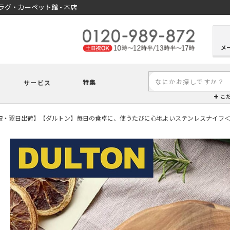
グ・カーペット館 - 本店
メ
特集
サービス
こ
短・翌日出荷】【ダルトン】毎日の食卓に、使うたびに心地よいステンレスナイフ＜ス