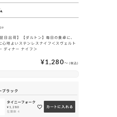
ム
39
翌日出荷】
【ダルトン】毎日の食卓に、
に心地よいステンレスナイフ＜スヴェルト
ー ディナー ナイフ＞
¥
1,280
〜
ーブラック
タイニーフォーク
タイニーフォーク
デザートフォー
¥
1,280
在庫数
4