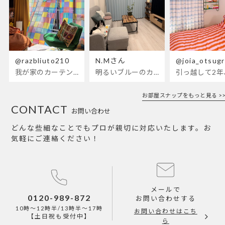
@razbliuto210
N.Mさん
@joia_otsug
我が家のカーテンが新しくなりました🌼早起きが超絶苦手な私が、思わず朝カーテンを開けて光合成するようになったステンドグラスカーテン…！
明るいブルーのカーテンで、部屋全体が明るく。白を基調とした部屋にぴったりです。
お部屋スナップをもっと見る >>
CONTACT
お問い合わせ
どんな些細なことでもプロが親切に対応いたします。お
気軽にご連絡ください！
メールで
0120-989-872
お問い合わせする
10時～12時半/13時半～17時
お問い合わせはこち
【土日祝も受付中】
ら