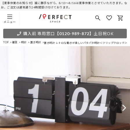
【夏季休業のお知らせ】誠に勝手ながら、8/13～8/16は夏季休業とさせていただきます。な
お、ご注文は通常通り24時間受け付けております。
メニュー
購入前 専用窓口
【0120-989-872】
土日祝OK
TOP
雑貨
時計
置き時計
置き時計 レトロな動きが楽しいパタパタ時計＜フリップクロック＞