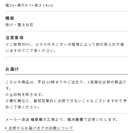
幅36×奥行8.5×高さ14cm
機能
掛け・置き対応
注意事項
※ご使用のPC、スマホのモニターの環境によって色の見え方が違
いますのでご了承ください。
お届け
こちらの商品は、平日10時までのご注文で、3営業日出荷の商品で
す。
※土日祝を除きます。
※繁忙期など、最短営業日に出荷できないこともございますので予
めご了承ください。
メーカー直送
岐阜県
の工場より、
佐川急便
で出荷いたします。
出荷からお届けまでの日数について