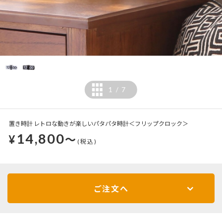
1
7
/
置き時計 レトロな動きが楽しいパタパタ時計＜フリップクロック＞
14,800
¥
～
(税込)
ご注文へ