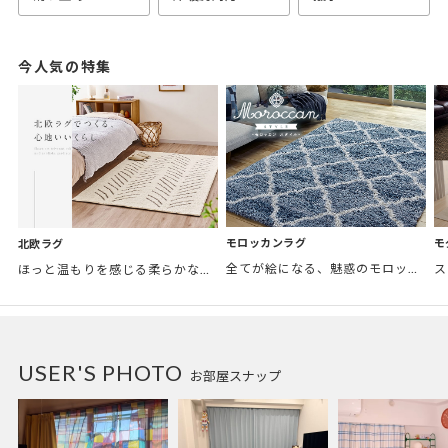
今人気の特集
モロッカンラグ
モ
北欧ラグ
全てが絵になる、魅惑のモロッカンスタイル。トレンド感あふれるおしゃれな空間づくりに。
ほっと温もりを感じる柔らかな表情のものから、お部屋をぱっと明るくしているブライトカラーのアイテムまで幅広くご用意しました。
USER'S PHOTO
お部屋スナップ