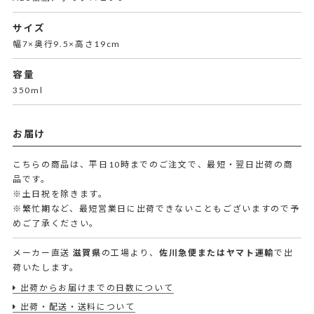
サイズ
幅7×奥行9.5×高さ19cm
容量
350ml
お届け
こちらの商品は、平日10時までのご注文で、最短・翌日出荷の商
品です。
※土日祝を除きます。
※繁忙期など、最短営業日に出荷できないこともございますので予
めご了承ください。
メーカー直送
滋賀県
の工場より、
佐川急便またはヤマト運輸
で出
荷いたします。
出荷からお届けまでの日数について
出荷・配送・送料について