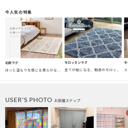
今人気の特集
モロッカンラグ
モ
北欧ラグ
全てが絵になる、魅惑のモロッカンスタイル。トレンド感あふれるおしゃれな空間づくりに。
ほっと温もりを感じる柔らかな表情のものから、お部屋をぱっと明るくしているブライトカラーのアイテムまで幅広くご用意しました。
USER'S PHOTO
お部屋スナップ