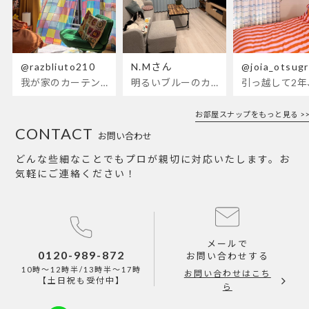
@razbliuto210
N.Mさん
@joia_otsug
我が家のカーテンが新しくなりました🌼早起きが超絶苦手な私が、思わず朝カーテンを開けて光合成するようになったステンドグラスカーテン…！
明るいブルーのカーテンで、部屋全体が明るく。白を基調とした部屋にぴったりです。
お部屋スナップをもっと見る >>
CONTACT
お問い合わせ
どんな些細なことでもプロが親切に対応いたします。お
気軽にご連絡ください！
メールで
0120-989-872
お問い合わせする
10時～12時半/13時半～17時
お問い合わせはこち
【土日祝も受付中】
ら