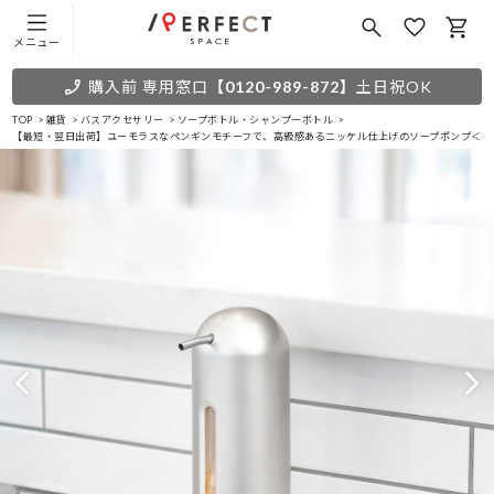
メニュー
購入前 専用窓口
【0120-989-872】
土日祝OK
TOP
雑貨
バスアクセサリー
ソープボトル・シャンプーボトル
【最短・翌日出荷】ユーモラスなペンギンモチーフで、高級感あるニッケル仕上げのソープポンプ＜ペ