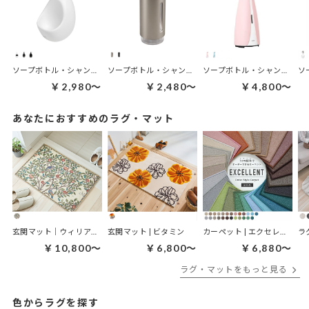
ソープボトル・シャンプーボトル | ジョーイ キッチンポンプ
ソープボトル・シャンプーボトル | ペンギンポンプ
ソープボトル・シャンプーボトル | オット センサーポンプ L
￥2,980～
￥2,480～
￥4,800～
あなたにおすすめのラグ・マット
玄関マット｜ウィリアムモリス ケルムスコットツリー
玄関マット | ビタミン
カーペット | エクセレント
ラ
￥10,800～
￥6,800～
￥6,880～
ラグ・マットをもっと見る
色からラグを探す