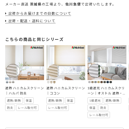
メーカー直送
茨城県
の工場より、
佐川急便
で出荷いたします。
出荷からお届けまでの日数について
出荷・配送・送料について
こちらの商品と同じシリーズ
遮熱 ハニカムスクリーン
遮熱 ハニカムスクリーン
1級遮光 ハニカムスクリ
｜ハルパ 防炎
｜ココン
ーン｜オストル 遮熱・防
炎
遮熱/断熱
保温
遮熱/断熱
保温
1級遮光
遮熱/断熱
防炎
レール取付可
レール取付可
保温
防炎
レール取付可