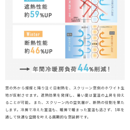
窓の外から燦燦と降り注ぐ日射熱を、スクリーン窓側のホワイト生
地が反射させます。遮熱効果を発揮し、暑い夏は室温の上昇を抑え
ることが可能。 また、スクリーン内の空気層が、断熱の役割を果た
します。冷房で冷えた室温も、暖房で暖まった室温も逃さず、1年を
通して快適な空間を叶える画期的な窓装飾です。