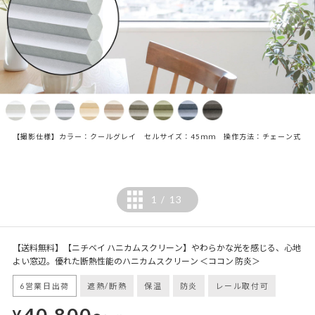
【撮影仕様】カラー：クールグレイ セルサイズ：45ｍｍ 操作方法：チェーン式
1
13
/
【送料無料】【ニチベイ ハニカムスクリーン】やわらかな光を感じる、心地
よい窓辺。優れた断熱性能のハニカムスクリーン ＜ココン 防炎＞
6営業日出荷
遮熱/断熱
保温
防炎
レール取付可
40,800