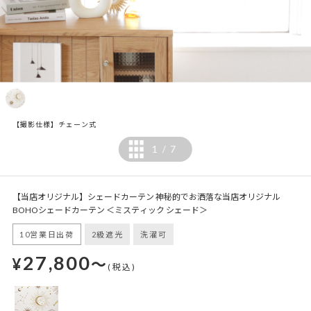
【撮影仕様】チェーン式
1
7
/
【当店オリジナル】シェードカーテン 神秘的でお洒落な当店オリジナル
BOHOシェードカーテン ＜ミスティック シェード＞
10営業日出荷
2級遮光
洗濯可
27,800
¥
～
(税込)