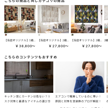
こちらの商品と同じカテゴリの商品
【当店オリジナル】2級遮光 
【当店オリジナル】1級遮光 シェードカーテン｜バウハウス ブロンズ
2
￥38,800～
￥27,800～
￥27,800～
こちらのコンテンツもおすすめ
キッチン窓にカーテンは危ない？リ
エアコンで暖房しているのに寒い！
スク対策と最適なアイテムの選び方
原因と対策を窓装飾のプロが解説！