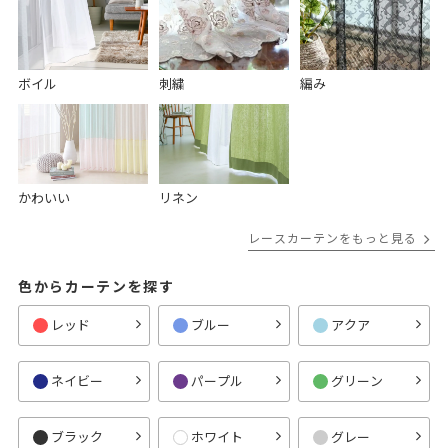
ボイル
刺繍
編み
かわいい
リネン
レースカーテンをもっと見る
色からカーテンを探す
レッド
ブルー
アクア
ネイビー
パープル
グリーン
ブラック
ホワイト
グレー