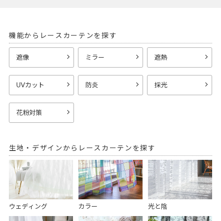
機能からレースカーテンを探す
遮像
ミラー
遮熱
UVカット
防炎
採光
花粉対策
生地・デザインからレースカーテンを探す
ウェディング
カラー
光と陰