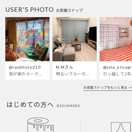
USER'S PHOTO
お部屋スナップ
@razbliuto210
N.Mさん
@joia_otsug
我が家のカーテンが新しくなりました🌼早起きが超絶苦手な私
明るいブルーのカーテンで、部屋全体
引っ越して2
お部屋スナップをもっと見る >>
はじめての方へ
BEGINNERS