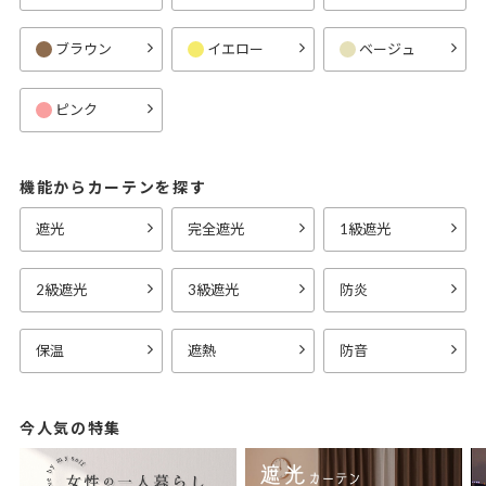
ブラウン
イエロー
ベージュ
ピンク
機能からカーテンを探す
遮光
完全遮光
1級遮光
2級遮光
3級遮光
防炎
保温
遮熱
防音
今人気の特集