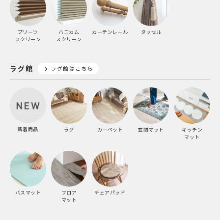
プリーツ
ハニカム
カーテンレール
タッセル
スクリーン
スクリーン
ラグ館
ラグ館はこちら
新着商品
ラグ
カーペット
玄関マット
キッチン
マット
バスマット
フロア
チェアパッド
マット