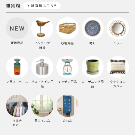
雑貨館
雑貨館はこちら
新着商品
インテリア
収納用品
時計
ミラー
雑貨
フラワーベース
バス・トイレ用
キッチン用品
ガーデニング用
クッション
品
品
カバー
マルチ
窓フィルム
のれん
カバー