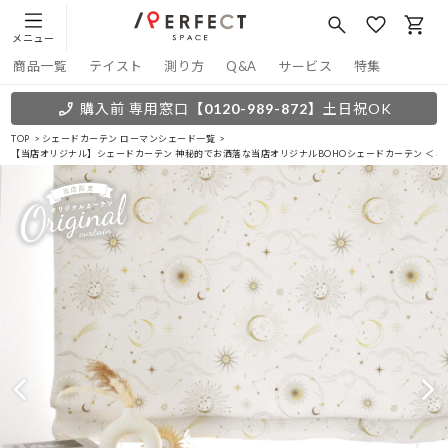
メニュー
商品一覧
テイスト
測り方
Q&A
サービス
特集
購入前 専用窓口
【0120-989-872】
土日祝OK
TOP
シェードカーテン ローマンシェード一覧
【当店オリジナル】シェードカーテン 神秘的でお洒落な当店オリジナルBOHOシェードカーテン ＜ミ