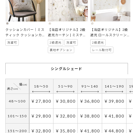
クッションカバー｜ミス
【当店オリジナル】2級
【当店オリジナル】2級
ティック クッションカバ
遮光カーテン | ミスティ
遮光 ロールスクリーン｜
ー
ック
ミスティック ベージュ
洗濯可
2級遮光
洗濯可
2級遮光
裏地オプション
レール取付可
シングルシェード
18～50
51～90
91～140
141～190
1
￥27,800
￥30,800
￥36,800
￥39,800
￥
48～100
￥29,800
￥32,800
￥38,800
￥41,800
￥
101～150
￥32,800
￥35,800
￥41,800
￥44,800
￥
151～200