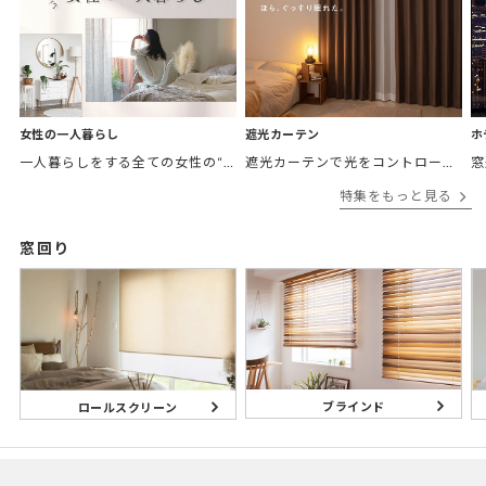
女性の一人暮らし
遮光カーテン
ホ
一人暮らしをする全ての女性の“欲しかったカーテン”がここにある。 「
遮光カーテンで光をコントロールして
窓
特集をもっと見る
窓回り
ブラインド
ロールスクリーン