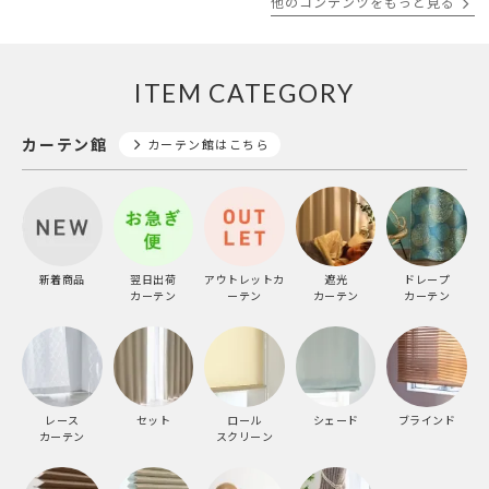
他のコンテンツをもっと見る
ITEM CATEGORY
カーテン館
カーテン館はこちら
新着商品
翌日出荷
アウトレットカ
遮光
ドレープ
カーテン
ーテン
カーテン
カーテン
レース
セット
ロール
シェード
ブラインド
カーテン
スクリーン