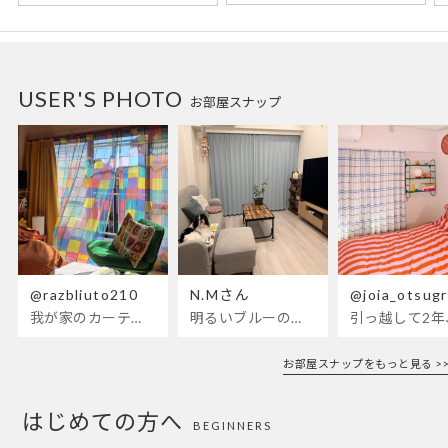
USER'S PHOTO
お部屋スナップ
@razbliuto210
N.Mさん
@joia_otsug
我が家のカーテンが新しくなりました🌼早起きが超絶苦手な私
明るいブルーのカーテンで、部屋全体
引っ越して2
お部屋スナップをもっと見る >>
はじめての方へ
BEGINNERS