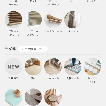
レース
セット
ロール
シェード
ブラインド
カーテン
スクリーン
プリーツ
ハニカム
カーテンレール
タッセル
スクリーン
スクリーン
ラグ館
ラグ館はこちら
新着商品
ラグ
カーペット
玄関マット
キッチン
マット