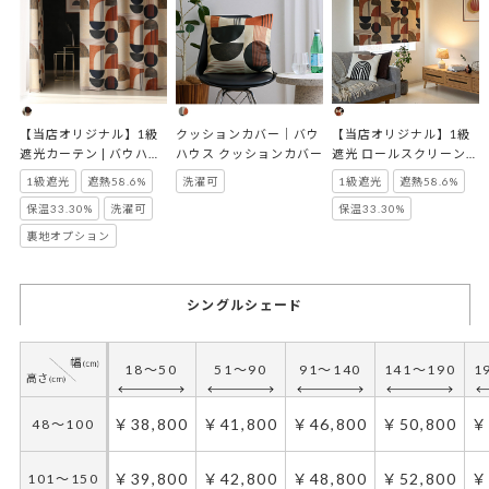
【当店オリジナル】1級
クッションカバー｜バウ
【当店オリジナル】1級
遮光カーテン | バウハウ
ハウス クッションカバー
遮光 ロールスクリーン｜
ス
バウハウス ブロンズ
1級遮光
遮熱58.6%
洗濯可
1級遮光
遮熱58.6%
保温33.30%
洗濯可
保温33.30%
裏地オプション
シングルシェード
18～50
51～90
91～140
141～190
1
￥38,800
￥41,800
￥46,800
￥50,800
￥
48～100
￥39,800
￥42,800
￥48,800
￥52,800
￥
101～150