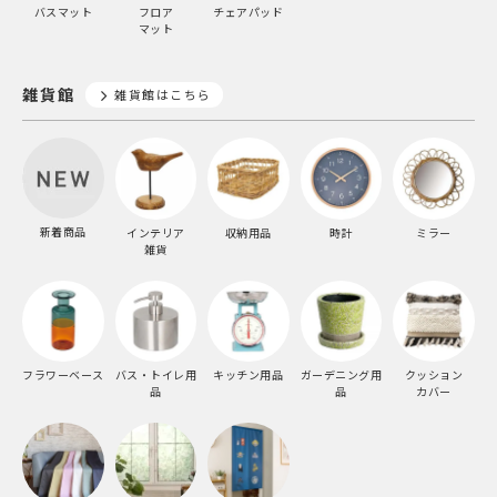
バスマット
フロア
チェアパッド
マット
雑貨館
雑貨館はこちら
新着商品
インテリア
収納用品
時計
ミラー
雑貨
フラワーベース
バス・トイレ用
キッチン用品
ガーデニング用
クッション
品
品
カバー