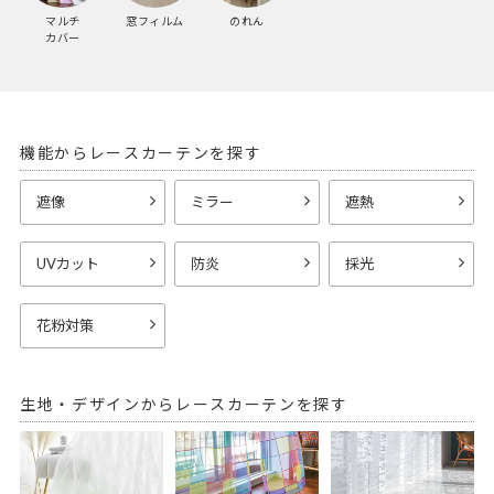
マルチ
窓フィルム
のれん
カバー
機能からレースカーテンを探す
遮像
ミラー
遮熱
UVカット
防炎
採光
花粉対策
生地・デザインからレースカーテンを探す