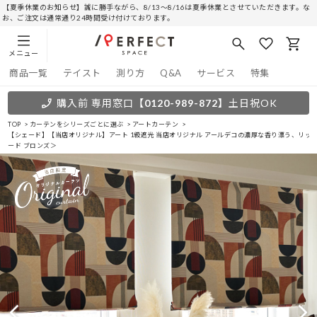
【夏季休業のお知らせ】誠に勝手ながら、8/13～8/16は夏季休業とさせていただきます。な
お、ご注文は通常通り24時間受け付けております。
メニュー
商品一覧
テイスト
測り方
Q&A
サービス
特集
購入前 専用窓口
【0120-989-872】
土日祝OK
TOP
カーテンをシリーズごとに選ぶ
アートカーテン
【シェード】【当店オリジナル】アート 1級遮光 当店オリジナル アールデコの濃厚な香り漂う、リッチ
ード ブロンズ＞