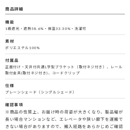
商品詳細
機能
1級遮光・遮熱58.6%・保温33.30%・洗濯可
素材
ポリエステル100%
付属品
正面付け・天井付共通L字型ブラケット（取付ネジ付き）、レール
取付金具(取付ネジ付き)、コードクリップ
仕様
プレーンシェード（シングルシェード）
確認事項
※商品の性質上、お届け時の荷姿が大きくなり、製品幅が
長い場合マンションなど、エレベータや狭い廊下を運搬で
きない場合がありますので、搬入経路をあらかじめご確認