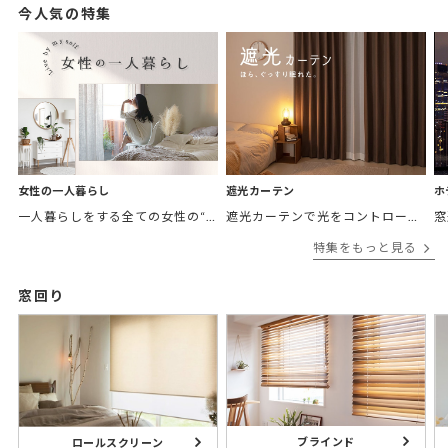
今人気の特集
女性の一人暮らし
遮光カーテン
ホ
一人暮らしをする全ての女性の“欲しかったカーテン”がここにある。 「
遮光カーテンで光をコントロールして
窓
特集をもっと見る
窓回り
ブラインド
ロールスクリーン