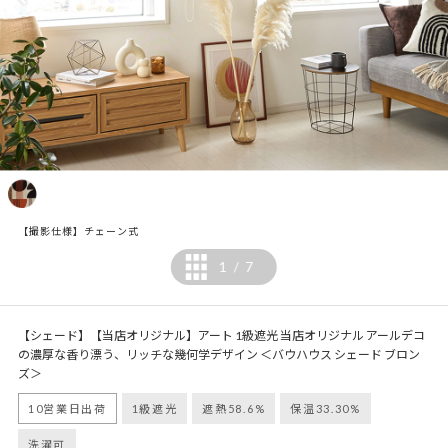
【撮影仕様】チェーン式
1
7
/
【シェード】【当店オリジナル】アート 1級遮光 当店オリジナル アールデコ
の濃厚な香り漂う、リッチな幾何学デザイン ＜バウハウス シェード ブロン
ズ＞
10営業日出荷
1級遮光
遮熱58.6%
保温33.30%
洗濯可