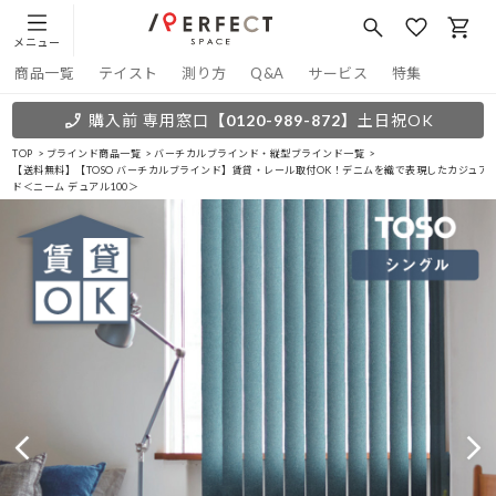
メニュー
商品一覧
テイスト
測り方
Q&A
サービス
特集
購入前 専用窓口
【0120-989-872】
土日祝OK
TOP
ブラインド商品一覧
バーチカルブラインド・縦型ブラインド一覧
【送料無料】【TOSO バーチカルブラインド】賃貸・レール取付OK！デニムを織で表現したカジュ
ド＜ニーム デュアル100＞