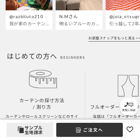
@razbliuto210
N.Mさん
@joia_otsug
我が家のカーテンが新しくなりました🌼早起きが超絶苦手な私が、思わず朝カーテンを開けて光合成するようになったステンドグラスカーテン…！
明るいブルーのカーテンで、部屋全体が明るく。白を基調とした部屋にぴったりです。
お部屋スナップをもっと見る >>
はじめての方へ
BEGINNERS
カーテンの採寸方法
/ 測り方
フルオーダーとイー
カーテンやロールスクリーンなどのサイ
当店は「フルオーダーカ
ズの測り方をご紹介。
製、仕上がりについては
サンプル
ご注文へ
生地請求