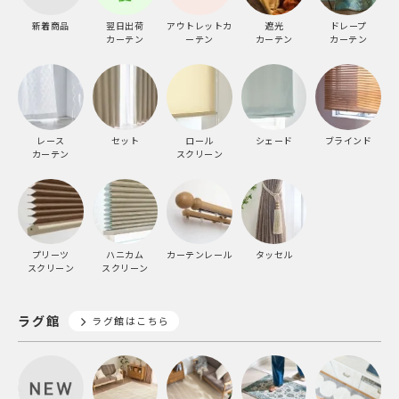
新着商品
翌日出荷
アウトレットカ
遮光
ドレープ
カーテン
ーテン
カーテン
カーテン
レース
セット
ロール
シェード
ブラインド
カーテン
スクリーン
プリーツ
ハニカム
カーテンレール
タッセル
スクリーン
スクリーン
ラグ館
ラグ館はこちら