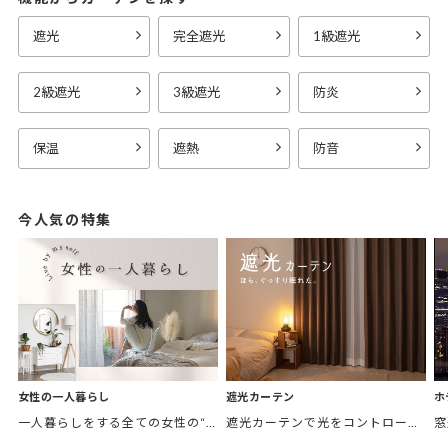
遮光
完全遮光
1級遮光
2級遮光
3級遮光
防炎
保温
遮熱
防音
今人気の特集
女性の一人暮らし
遮光カーテン
ホ
一人暮らしをする全ての女性の“欲しかったカーテン”がここにある。 「私の部屋に合うカーテンがほしい。」 そんなあなたに私の理想のお部屋をテーマ別にご紹介。
遮光カーテンで光をコントロールして、あなたの毎日をより快適に。