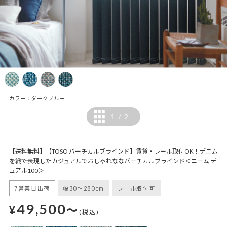
カラー：ダークブルー
1
2
/
【送料無料】【TOSO バーチカルブラインド】賃貸・レール取付OK！デニム
を織で表現したカジュアルでおしゃれななバーチカルブラインド＜ニーム デ
ュアル100＞
7営業日出荷
幅30～280cm
レール取付可
49,500
¥
～
(税込)