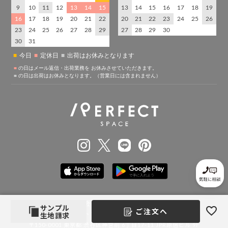
株式会社パーフェクトスペース
サンプル
ご注文へ
（通販ドットＴＯＫＹＯ株式会社グループ）
生地請求
〒150-0001 東京都 渋谷区神宮前 6丁目17-11 JPR原宿ビル 9F