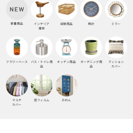
新着商品
インテリア
収納用品
時計
ミラー
雑貨
フラワーベース
バス・トイレ用
キッチン用品
ガーデニング用
クッション
品
品
カバー
マルチ
窓フィルム
のれん
カバー