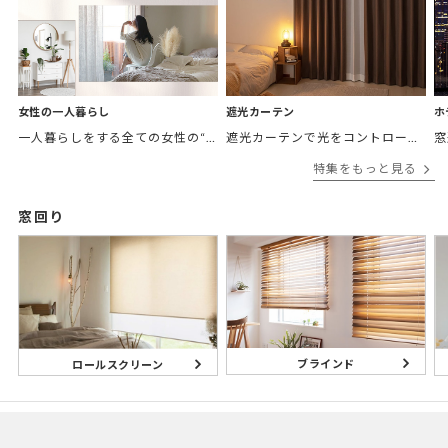
女性の一人暮らし
遮光カーテン
ホ
一人暮らしをする全ての女性の“欲しかったカーテン”がここにある。 「私の部屋に合うカーテンがほしい。」 そんなあなたに私の理想のお部屋をテーマ別にご紹介。
遮光カーテンで光をコントロールして、あなたの毎日をより快適に。
特集をもっと見る
窓回り
ブラインド
ロールスクリーン