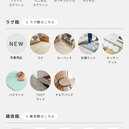
プリーツ
ハニカム
カーテンレール
タッセル
スクリーン
スクリーン
ラグ館
ラグ館はこちら
新着商品
ラグ
カーペット
玄関マット
キッチン
マット
バスマット
フロア
チェアパッド
マット
雑貨館
雑貨館はこちら