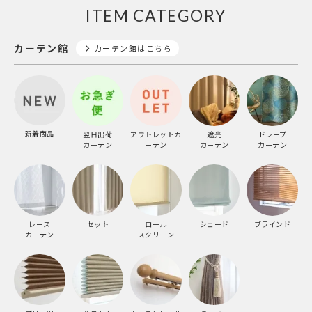
ITEM CATEGORY
カーテン館
カーテン館はこちら
新着商品
翌日出荷
アウトレットカ
遮光
ドレープ
カーテン
ーテン
カーテン
カーテン
レース
セット
ロール
シェード
ブラインド
カーテン
スクリーン