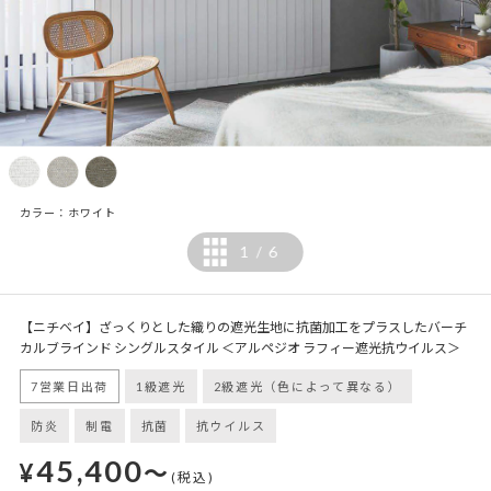
カラー：ホワイト
1
6
/
【ニチベイ】ざっくりとした織りの遮光生地に抗菌加工をプラスしたバーチ
カルブラインド シングルスタイル ＜アルペジオ ラフィー遮光抗ウイルス＞
7営業日出荷
1級遮光
2級遮光（色によって異なる）
防炎
制電
抗菌
抗ウイルス
45,400
¥
～
(税込)