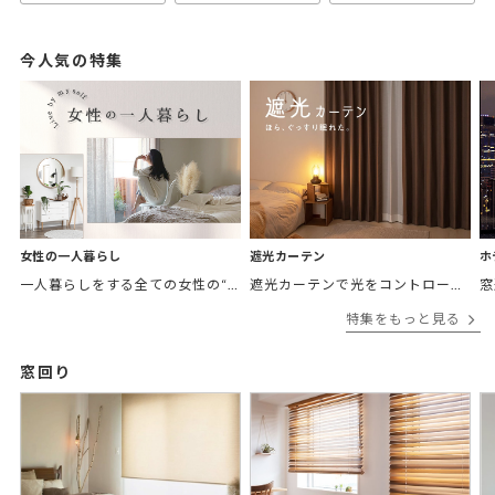
今人気の特集
女性の一人暮らし
遮光カーテン
ホ
一人暮らしをする全ての女性の“欲しかったカーテン”がここにある。 「私の部屋に合うカーテンがほしい。」 そんなあなたに私の理想のお部屋をテーマ別にご紹介。
遮光カーテンで光をコントロールして、あなたの毎日をより快適に。
特集をもっと見る
窓回り