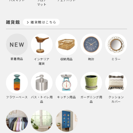
バスマット
フロア
チェアパッド
マット
雑貨館
雑貨館はこちら
新着商品
インテリア
収納用品
時計
ミラー
雑貨
フラワーベース
バス・トイレ用
キッチン用品
ガーデニング用
クッション
品
品
カバー