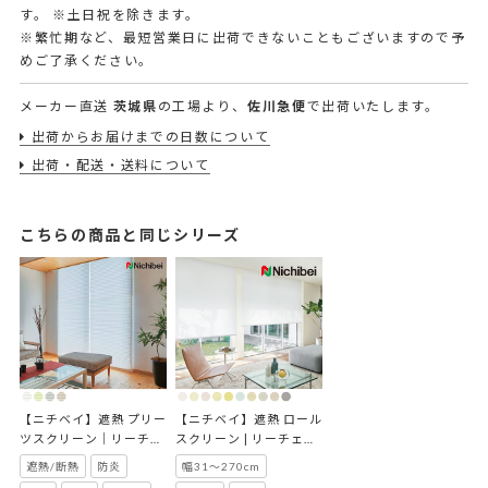
す。
※土日祝を除きます。
※繁忙期など、最短営業日に出荷できないこともございますので予
めご了承ください。
メーカー直送
茨城県
の工場より、
佐川急便
で出荷いたします。
出荷からお届けまでの日数について
出荷・配送・送料について
こちらの商品と同じシリーズ
【ニチベイ】遮熱 プリー
【ニチベイ】遮熱 ロール
ツスクリーン｜リーチェ
スクリーン | リーチェ遮
遮熱
熱
遮熱/断熱
防炎
幅31～270cm