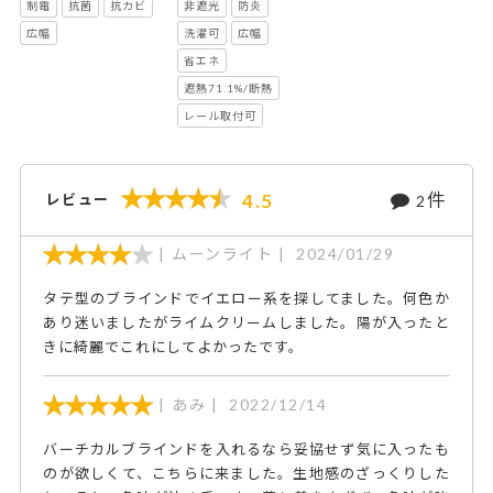
制電
抗菌
抗カビ
非遮光
防炎
広幅
洗濯可
広幅
省エネ
遮熱71.1%/断熱
レール取付可
件
4.5
レビュー
2
ムーンライト
2024/01/29
タテ型のブラインドでイエロー系を探してました。何色か
あり迷いましたがライムクリームしました。陽が入ったと
きに綺麗でこれにしてよかったです。
あみ
2022/12/14
バーチカルブラインドを入れるなら妥協せず気に入ったも
のが欲しくて、こちらに来ました。生地感のざっくりした