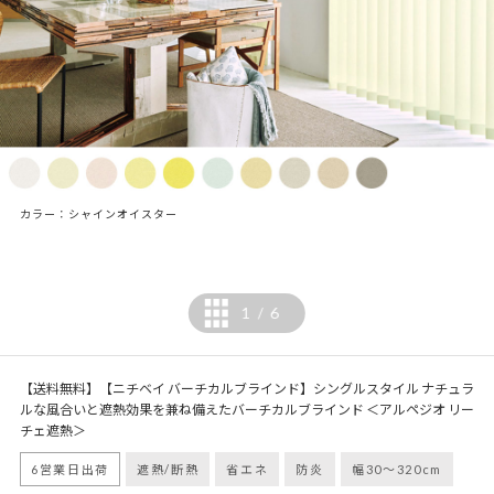
カラー：シャインオイスター
1
6
/
【送料無料】【ニチベイ バーチカルブラインド】シングルスタイル ナチュラ
ルな風合いと遮熱効果を兼ね備えたバーチカルブラインド ＜アルペジオ リー
チェ遮熱＞
6営業日出荷
遮熱/断熱
省エネ
防炎
幅30～320cm