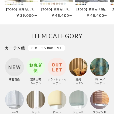
【TOSO】賃貸向けバーチカルブラインド | ルノファブ デュアル100
【TOSO】賃貸向けバーチカルブラインド | トリアスプレーン デュアル100
【TOSO】賃貸向け2級遮光バーチカルブラインド | ルノファブ遮光 デュアル100
￥39,000～
￥45,400～
￥45,400～
ITEM CATEGORY
カーテン館
カーテン館はこちら
新着商品
翌日出荷
アウトレットカ
遮光
ドレープ
カーテン
ーテン
カーテン
カーテン
レース
セット
ロール
シェード
ブラインド