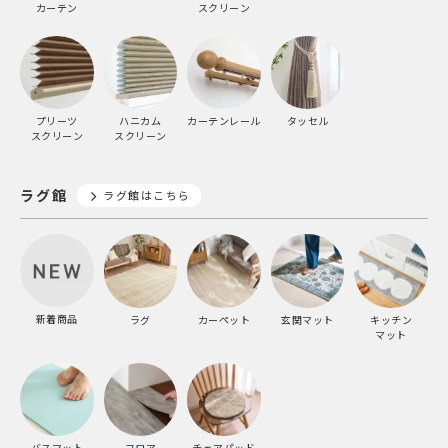
カーテン
スクリーン
プリーツ
ハニカム
カーテンレール
タッセル
スクリーン
スクリーン
ラグ館
ラグ館はこちら
新着商品
ラグ
カーペット
玄関マット
キッチン
マット