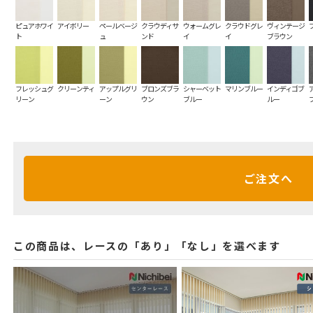
ピュアホワイ
アイボリー
ペールベージ
クラウディサ
ウォームグレ
クラウドグレ
ヴィンテージ
ト
ュ
ンド
イ
イ
ブラウン
フレッシュグ
クリーンティ
アップルグリ
ブロンズブラ
シャーベット
マリンブルー
インディゴブ
リーン
ーン
ウン
ブルー
ルー
ご注文へ
この商品は、レースの「あり」「なし」を選べます