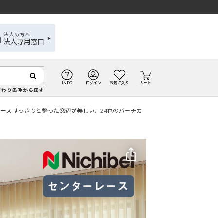
法人の方へ
法人専用窓口
INFO
ログイン
お気に入り
カート
だわり条件から探す
ース すっきりと整った窓辺が美しい、24色のバーチカ