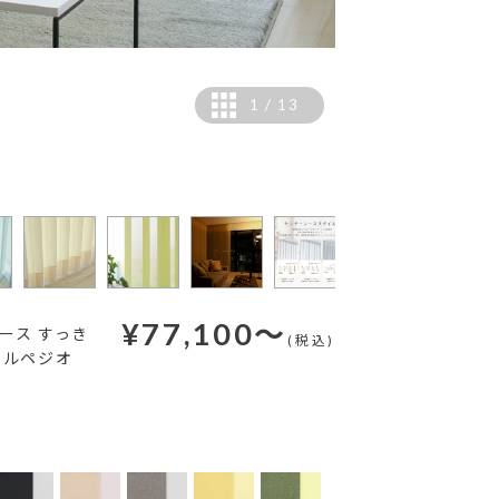
1
/
13
カラー：クラウディサンド（
¥
77,100
～
ース すっき
(税込)
アルペジオ