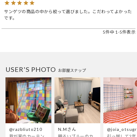
サンゲツの商品の中から絞って選びました。こだわってよかった
です。
5
件中
1
-
5
件表示
USER'S PHOTO
お部屋スナップ
@razbliuto210
N.Mさん
@joia_otsug
我が家のカーテンが新しくなりました🌼早起きが超絶苦手な私が、思わず朝カーテンを開けて光合成するようになったステンドグラスカーテン…！
明るいブルーのカーテンで、部屋全体が明るく。白を基調とした部屋にぴったりです。