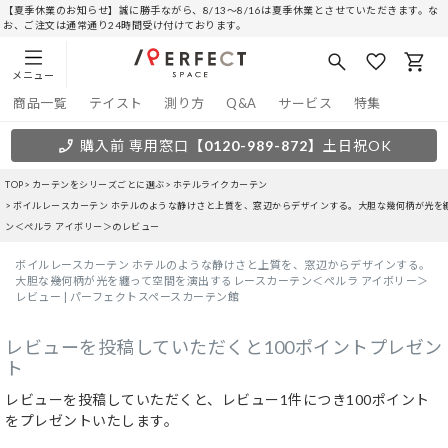
【夏季休業のお知らせ】誠に勝手ながら、8/13～8/16は夏季休業とさせていただきます。な
お、ご注文は通常通り24時間受け付けております。
メニュー
商品一覧
テイスト
測り方
Q&A
サービス
特集
購入前 専用窓口
【0120-989-872】
土日祝OK
TOP
カーテンをシリーズごとに選ぶ
ホテルライクカーテン
ボイルレースカーテン ホテルのような静けさと上質を、窓辺からデザインする。大胆な幾何柄が光を
ン＜ぺルラ アイボリー＞のレビュー
ボイルレースカーテン ホテルのような静けさと上質を、窓辺からデザインする。
大胆な幾何柄が光を纏って空間を演出するレースカーテン＜ぺルラ アイボリー＞
レビュー | パーフェクトスペースカーテン館
レビューを投稿していただくと100ポイントプレゼン
ト
レビューを投稿していただくと、レビュー1件につき100ポイント
をプレゼントいたします。