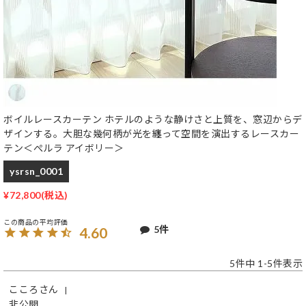
ボイルレースカーテン ホテルのような静けさと上質を、窓辺からデ
ザインする。大胆な幾何柄が光を纏って空間を演出するレースカー
テン＜ぺルラ アイボリー＞
ysrsn_0001
¥
72,800
5
4.60
5
件中
1
-
5
件表示
こころ
非公開