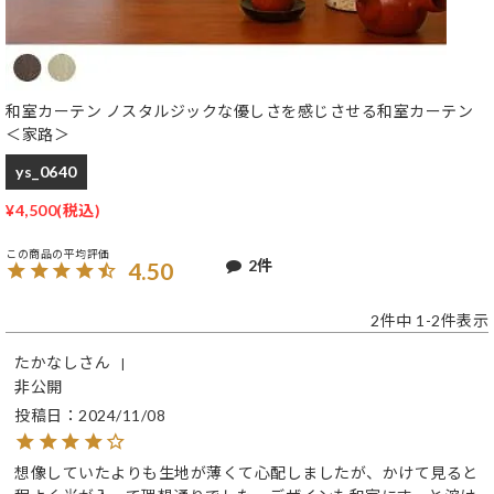
和室カーテン ノスタルジックな優しさを感じさせる和室カーテン
＜家路＞
ys_0640
¥
4,500
2
4.50
2
件中
1
-
2
件表示
たかなし
非公開
投稿日
2024/11/08
想像していたよりも生地が薄くて心配しましたが、かけて見ると