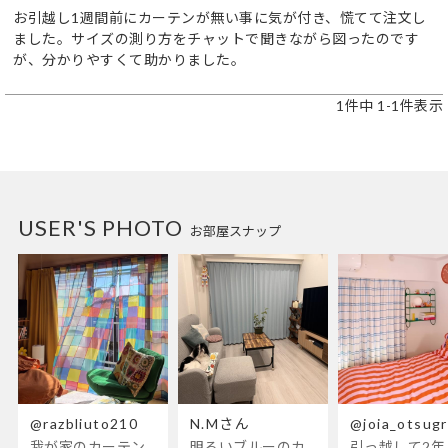
お引越し1週間前にカーテンが無い事に気が付き、慌てて注文し
ました。サイズの測り方をチャットで聞きながら図ったのです
が、分かりやすくて助かりました。
1
件中
1
-
1
件表示
USER'S PHOTO
お部屋スナップ
@razbliuto210
N.Mさん
@joia_otsug
我が家のカーテンが新しくなりました🌼早起きが超絶苦手な私が、思わず朝カーテンを開けて光合成するようになったステンドグラスカーテン…！
明るいブルーのカーテンで、部屋全体が明るく。白を基調とした部屋にぴったりです。