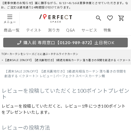
【夏季休業のお知らせ】誠に勝手ながら、8/13～8/16は夏季休業とさせていただきます。な
お、ご注文は通常通り24時間受け付けております。
メニュー
商品一覧
テイスト
測り方
Q&A
サービス
特集
購入前 専用窓口
【0120-989-872】
土日祝OK
TOP
カーテンをシリーズごとに選ぶ
ホテルライクカーテン
【週末SALE 20%OFF】【遮光裏地付き】1級遮光相当カーテン 落ち着きの空間を創造する ＜クヌー
【週末SALE 20%OFF】【遮光裏地付き】1級遮光相当カーテン 落ち着きの空間を
創造する ＜クヌート＞ レビュー | パーフェクトスペースカーテン館
レビューを投稿していただくと100ポイントプレゼン
ト
レビューを投稿していただくと、レビュー1件につき100ポイント
をプレゼントいたします。
レビューの投稿方法