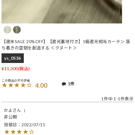
【週末SALE 20%OFF】【遮光裏地付き】1級遮光相当カーテン 落
ち着きの空間を創造する ＜クヌート＞
ys_0536
¥
11,300
1
4.00
1
件中
1
-
1
件表示
かよ
非公開
投稿日
2022/07/15