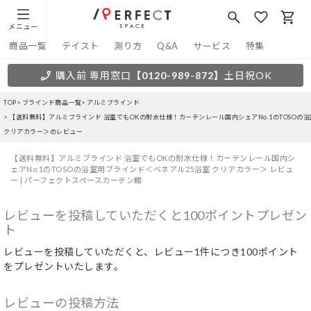
メニュー
商品一覧
テイスト
測り方
Q&A
サービス
特集
購入前 専用窓口
【0120-989-872】
土日祝OK
TOP
ブラインド商品一覧
アルミブラインド
【送料無料】アルミブラインド 浴室でもOKの耐水仕様！カーテンレール国内シェアNo.1のTOSOの
クリアカラー＞のレビュー
【送料無料】アルミブラインド 浴室でもOKの耐水仕様！カーテンレール国内シ
ェアNo.1のTOSOの浴室用ブラインド＜ベネアル25浴室 クリアカラー＞ レビュ
ー | パーフェクトスペースカーテン館
レビューを投稿していただくと100ポイントプレゼン
ト
レビューを投稿していただくと、レビュー1件につき100ポイント
をプレゼントいたします。
レビューの投稿方法