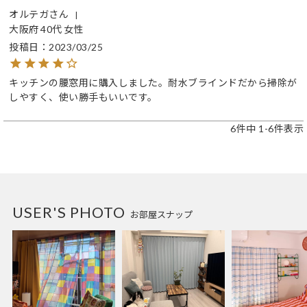
オルテガ
大阪府
40代
女性
投稿日
2023/03/25
キッチンの腰窓用に購入しました。耐水ブラインドだから掃除が
しやすく、使い勝手もいいです。
6
件中
1
-
6
件表示
USER'S PHOTO
お部屋スナップ