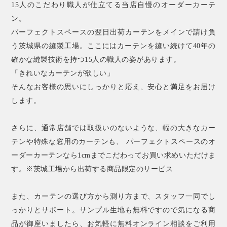
15人のこだわり職人が仕立てる当店自慢のオーダーカーテ
ン。
パーフェクトスペースの翌日出荷カーテンをメインで請け負
う茨城県の縫製工場。ここにはカーテンを縫い続けて40年の
確かな縫製技術を持つ15人の職人の姿があります。
「きれいなカーテンが欲しい」
そんなお客様の思いにしっかりと応え、安心と満足をお届け
します。
さらに、通常店舗では取扱いのないような、幅の大きなカー
テンや特殊な窓用のカーテンも、 パーフェクトスペースのオ
ーダーカーテンなら1cmまでこだわってお買い求めいただけま
す。※茨城工場から出荷する商品限定のサービス
また、カーテンの選び方から測り方まで、スタッフ一同でし
っかりとサポート。サンプル生地も無料ですので気になる商
品が御座いましたら、お気軽に無料オンライン相談をご利用