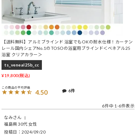
【送料無料】アルミブラインド 浴室でもOKの耐水仕様！カーテン
レール国内シェアNo.1のTOSOの浴室用ブラインド＜ベネアル25
浴室 クリアカラー＞
ts_veneal25b_cc
¥
19,800
6
4.50
6
件中
1
-
6
件表示
なみ
福島県
30代
女性
投稿日
2024/09/20