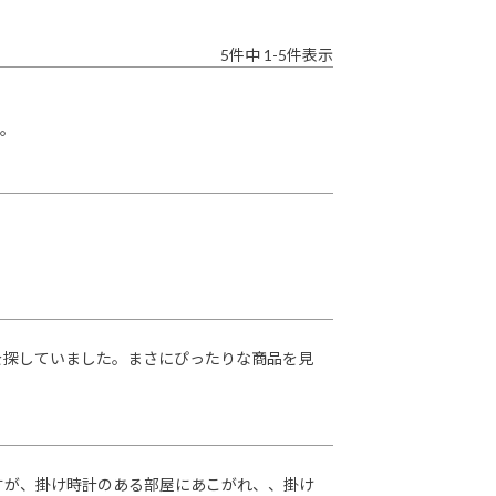
5
件中
1
-
5
件表示
す。
を探していました。まさにぴったりな商品を見
すが、掛け時計のある部屋にあこがれ、、掛け