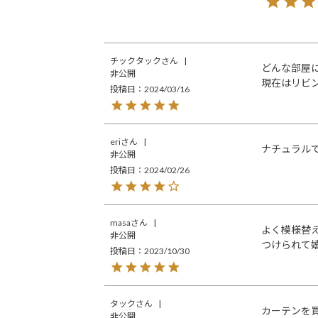
チックタック
どんな部屋
非公開
現在はリビ
投稿日
2024/03/16
eri
ナチュラル
非公開
投稿日
2024/02/26
masa
よく模様替
非公開
つけられて
投稿日
2023/10/30
タック
カーテンを
非公開