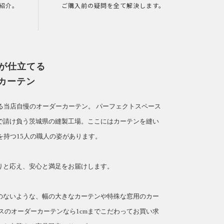
紹介。
ご購入前の疑問を全て解決します。
人が仕立てる
カーテン
てる当店自慢のオーダーカーテン。
パーフェクトスペース
で請け負う茨城県の縫製工場。ここにはカーテンを縫い
を持つ15人の職人の姿があります。
」
りと応え、安心と満足をお届けします。
のないような、幅の大きなカーテンや特殊な窓用のカー
スのオーダーカーテンなら1cmまでこだわってお買い求