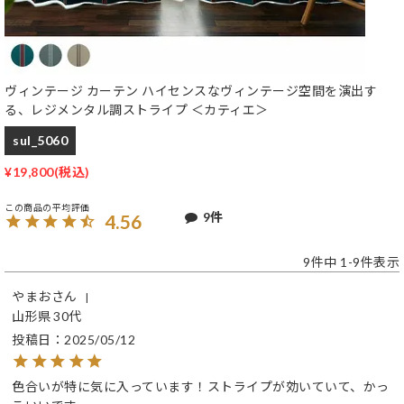
ヴィンテージ カーテン ハイセンスなヴィンテージ空間を演出す
る、レジメンタル調ストライプ ＜カティエ＞
sul_5060
¥
19,800
9
4.56
9
件中
1
-
9
件表示
やまお
山形県
30代
投稿日
2025/05/12
色合いが特に気に入っています！ストライプが効いていて、かっ