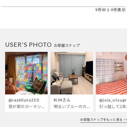
9
件中
1
-
9
件表示
USER'S PHOTO
お部屋スナップ
@razbliuto210
N.Mさん
@joia_otsug
我が家のカーテンが新しくなりました🌼早起きが超絶苦手な私が、思わず朝カーテンを開けて光合成するようになったステンドグラスカーテン…！
明るいブルーのカーテンで、部屋全体が明るく。白を基調とした部屋にぴったりです。
お部屋スナップをもっと見る >>