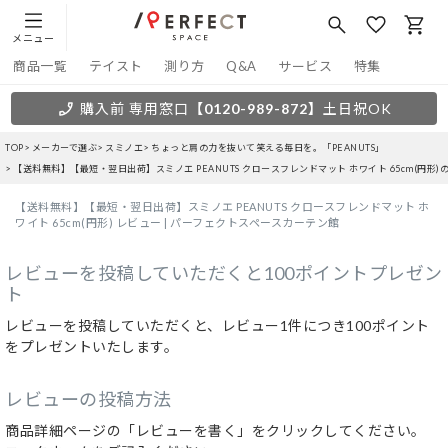
メニュー
商品一覧
テイスト
測り方
Q&A
サービス
特集
購入前 専用窓口
【0120-989-872】
土日祝OK
TOP
メーカーで選ぶ
スミノエ
ちょっと肩の力を抜いて笑える毎日を。「PEANUTS」
【送料無料】【最短・翌日出荷】スミノエ PEANUTS クロースフレンドマット ホワイト 65cm(円形)
【送料無料】【最短・翌日出荷】スミノエ PEANUTS クロースフレンドマット ホ
ワイト 65cm(円形) レビュー | パーフェクトスペースカーテン館
レビューを投稿していただくと100ポイントプレゼン
ト
レビューを投稿していただくと、レビュー1件につき100ポイント
をプレゼントいたします。
レビューの投稿方法
商品詳細ページの「レビューを書く」をクリックしてください。