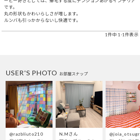
ーピー好きとしては、帰宅する度にテンションあがるインテリア
です。

丸の形状もかわいらしさが増します。

ルンバも引っかからないし快適です。
1
件中
1
-
1
件表示
USER'S PHOTO
お部屋スナップ
@razbliuto210
N.Mさん
@joia_otsug