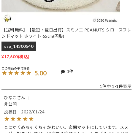
【送料無料】【最短・翌日出荷】スミノエ PEANUTS クロースフレ
ンドマット ホワイト 65cm(円形)
ssp_14300540
¥
17,600
1
5.00
1
件中
1
-
1
件表示
ひなこ
非公開
投稿日
2022/01/24
とにかくめちゃくちゃかわいい。玄関マットにしています。スヌ