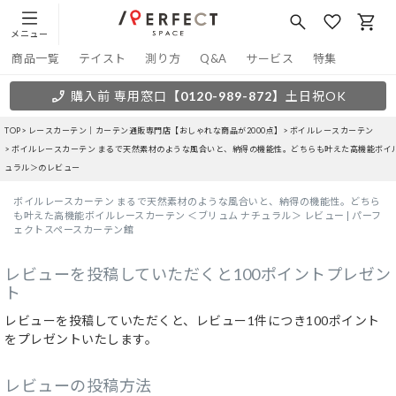
メニュー
商品一覧
テイスト
測り方
Q&A
サービス
特集
購入前 専用窓口
【0120-989-872】
土日祝OK
TOP
レースカーテン｜カーテン通販専門店【おしゃれな商品が2000点】
ボイルレースカーテン
ボイルレースカーテン まるで天然素材のような風合いと、納得の機能性。どちらも叶えた高機能ボイル
ュラル＞のレビュー
ボイルレースカーテン まるで天然素材のような風合いと、納得の機能性。どちら
も叶えた高機能ボイルレースカーテン ＜ブリュム ナチュラル＞ レビュー | パーフ
ェクトスペースカーテン館
レビューを投稿していただくと100ポイントプレゼン
ト
レビューを投稿していただくと、レビュー1件につき100ポイント
をプレゼントいたします。
レビューの投稿方法