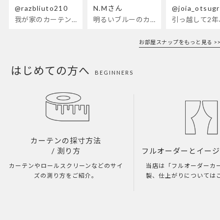
@razbliuto210
N.Mさん
@joia_otsug
我が家のカーテンが新しくなりました🌼早起きが超絶苦手な私が、思わず朝カーテンを開けて光合成するようになったステンドグラスカーテン…！
明るいブルーのカーテンで、部屋全体が明るく。白を基調とした部屋にぴったりです。
お部屋スナップをもっと見る >>
はじめての方へ
BEGINNERS
カーテンの採寸方法
/ 測り方
フルオーダーとイー
カーテンやロールスクリーンなどのサイ
当店は「フルオーダーカ
ズの測り方をご紹介。
製、仕上がりについては