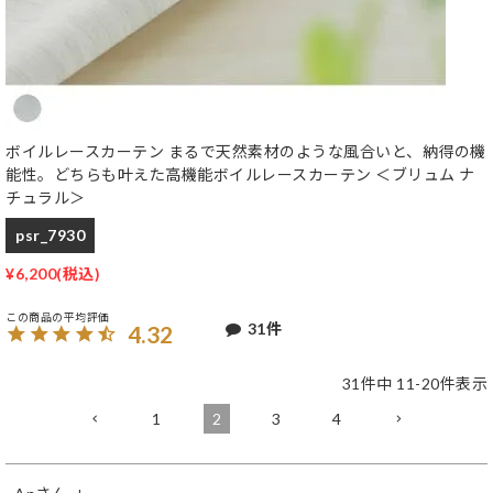
ボイルレースカーテン まるで天然素材のような風合いと、納得の機
能性。どちらも叶えた高機能ボイルレースカーテン ＜ブリュム ナ
チュラル＞
psr_7930
¥
6,200
31
4.32
31
件中
11
-
20
件表示
1
2
3
4