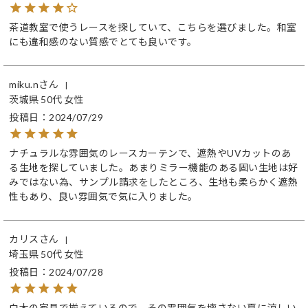
茶道教室で使うレースを探していて、こちらを選びました。和室
にも違和感のない質感でとても良いです。
miku.n
茨城県
50代
女性
投稿日
2024/07/29
ナチュラルな雰囲気のレースカーテンで、遮熱やUVカットのあ
る生地を探していました。あまりミラー機能のある固い生地は好
みではない為、サンプル請求をしたところ、生地も柔らかく遮熱
性もあり、良い雰囲気で気に入りました。
カリス
埼玉県
50代
女性
投稿日
2024/07/28
白木の家具で揃えているので、その雰囲気を壊さない夏に涼しい