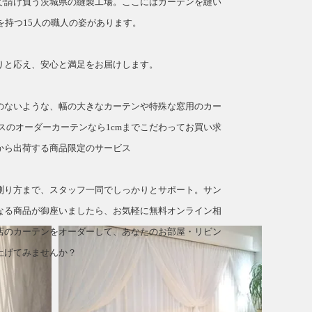
で請け負う茨城県の縫製工場。ここにはカーテンを縫い
を持つ15人の職人の姿があります。
」
りと応え、安心と満足をお届けします。
のないような、幅の大きなカーテンや特殊な窓用のカー
スのオーダーカーテンなら1cmまでこだわってお買い求
から出荷する商品限定のサービス
測り方まで、スタッフ一同でしっかりとサポート。サン
なる商品が御座いましたら、お気軽に無料オンライン相
店のカーテンをオーダーして、あなたのお部屋・リビン
上げてみませんか？