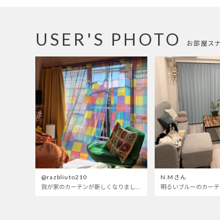
USER'S PHOTO
お部屋ス
@razbliuto210
N.Mさん
我が家のカーテンが新しくなりました🌼早起きが超絶苦手な私が、思わず朝カーテンを開けて光合成するようになったステンドグラスカーテン…！