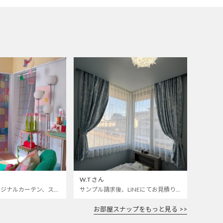
W.Tさん
カラフルなオリジナルカーテン、ステンドグラスレースをお迎えしました🌈 いつも開けっぱなしの寝室とお仕事部屋の仕切りカーテンにしました 🫣❣️
サンプル請求後、LINEにてお見積り依頼をしました。 部屋によく合います。 ありがとうございました。
お部屋スナップをもっと見る >>