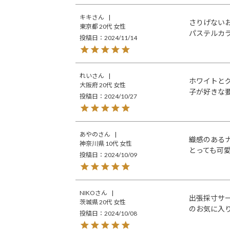
キキ
さりげない
東京都
20代
女性
パステルカ
投稿日
2024/11/14
れい
ホワイトと
大阪府
20代
女性
子が好きな
投稿日
2024/10/27
あやの
織感のある
神奈川県
10代
女性
とっても可
投稿日
2024/10/09
NIKO
出張採寸サ
茨城県
20代
女性
のお気に入
投稿日
2024/10/08