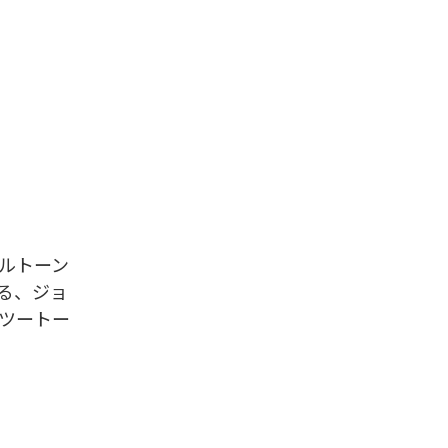
ールトーン
る、ジョ
＜ツートー