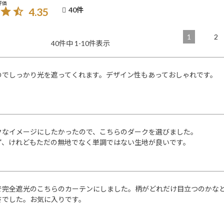
4.35
40
1
2
40
件中
1
-
10
件表示
のでしっかり光を遮ってくれます。デザイン性もあっておしゃれです。
クなイメージにしたかったので、こちらのダークを選びました。

ず、けれどもただの無地でなく単調ではない生地が良いです。
で完全遮光のこちらのカーテンにしました。柄がどれだけ目立つのかな
さでした。お気に入りです。