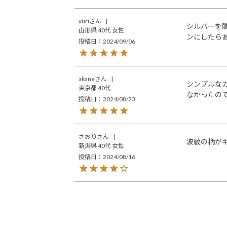
yuri
シルバーを
山形県
40代
女性
ンにしたら
投稿日
2024/09/06
akane
シンプルな
東京都
40代
なかったの
投稿日
2024/08/23
さおり
波紋の柄が
新潟県
40代
女性
投稿日
2024/08/16