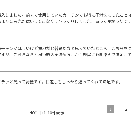
購入しました。前まで使用していたカーテンでも特に不満をもったこと
あまりにも光がはいってこなくてびっくりしました。買って良かったで
カーテンがほしいけど無地だと普通だなと思っていたところ、こちらを
ですが、こちらならと思い購入を決めました！部屋にも馴染んで満足し
キラッと光って綺麗です。日差しもしっかり遮ってくれて満足です。
1
2
40
件中
1
-
10
件表示