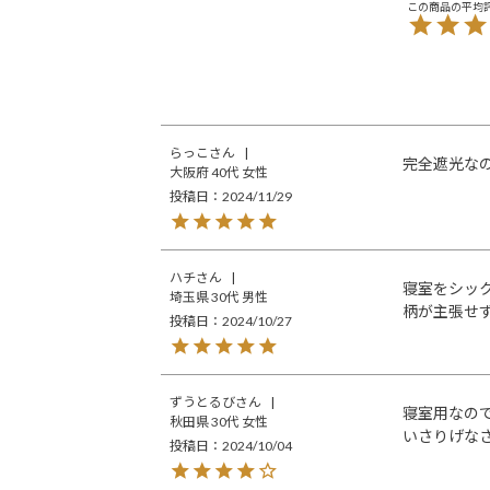
らっこ
完全遮光な
大阪府
40代
女性
投稿日
2024/11/29
ハチ
寝室をシッ
埼玉県
30代
男性
柄が主張せ
投稿日
2024/10/27
ずうとるび
寝室用なの
秋田県
30代
女性
いさりげな
投稿日
2024/10/04