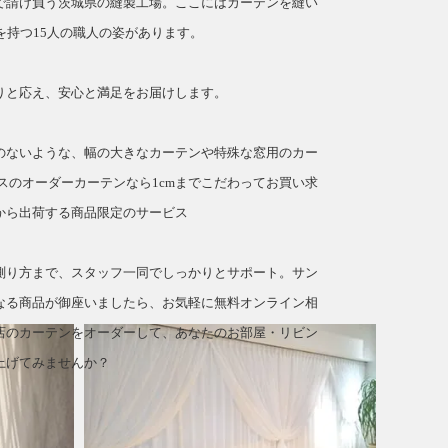
で請け負う茨城県の縫製工場。ここにはカーテンを縫い
を持つ15人の職人の姿があります。
」
りと応え、安心と満足をお届けします。
のないような、幅の大きなカーテンや特殊な窓用のカー
スのオーダーカーテンなら1cmまでこだわってお買い求
から出荷する商品限定のサービス
測り方まで、スタッフ一同でしっかりとサポート。サン
なる商品が御座いましたら、お気軽に無料オンライン相
店のカーテンをオーダーして、あなたのお部屋・リビン
上げてみませんか？