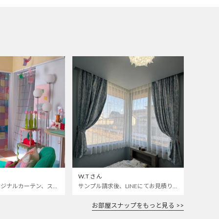
W.Tさん
カラフルなオリジナルカーテン、ステンドグラスレースをお迎えしました🌈 いつも開けっぱなしの寝室とお仕事部屋の仕切りカーテンにしました 🫣❣️
サンプル請求後、LINEにてお見積り依頼をしました。 部屋によく合います。 ありがとうございました。
お部屋スナップをもっと見る >>