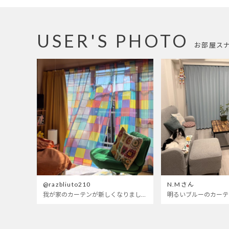
USER'S PHOTO
お部屋ス
@razbliuto210
N.Mさん
我が家のカーテンが新しくなりました🌼早起きが超絶苦手な私が、思わず朝カーテンを開けて光合成するようになったステンドグラスカーテン…！