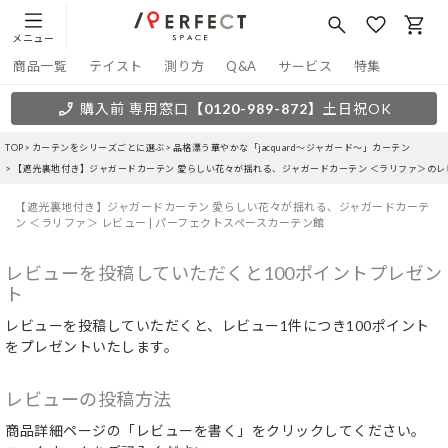
メニュー
商品一覧
テイスト
測り方
Q&A
サービス
特集
購入前 専用窓口
【0120-989-872】
土日祝OK
TOP
カーテンをシリーズごとに選ぶ
品格漂う華やかな「jacquard～ジャガード～」カーテン
【遮光裏地付き】ジャガードカーテン 愛らしい花々が揺れる、ジャガードカーテン ＜ラリファ＞のレ
【遮光裏地付き】ジャガードカーテン 愛らしい花々が揺れる、ジャガードカーテ
ン ＜ラリファ＞ レビュー | パーフェクトスペースカーテン館
レビューを投稿していただくと100ポイントプレゼン
ト
レビューを投稿していただくと、レビュー1件につき100ポイント
をプレゼントいたします。
レビューの投稿方法
商品詳細ページの「レビューを書く」をクリックしてください。