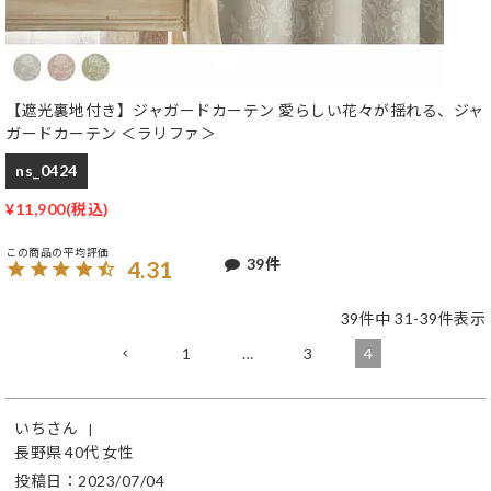
【遮光裏地付き】ジャガードカーテン 愛らしい花々が揺れる、ジャ
ガードカーテン ＜ラリファ＞
ns_0424
¥
11,900
39
4.31
39
件中
31
-
39
件表示
1
…
3
4
いち
長野県
40代
女性
投稿日
2023/07/04